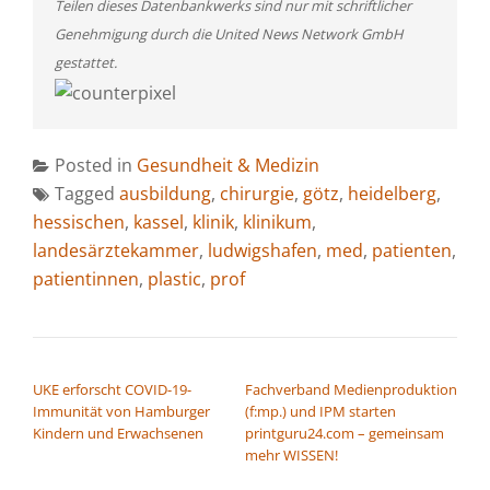
Teilen dieses Datenbankwerks sind nur mit schriftlicher
Genehmigung durch die United News Network GmbH
gestattet.
Posted in
Gesundheit & Medizin
Tagged
ausbildung
,
chirurgie
,
götz
,
heidelberg
,
hessischen
,
kassel
,
klinik
,
klinikum
,
landesärztekammer
,
ludwigshafen
,
med
,
patienten
,
patientinnen
,
plastic
,
prof
BEITRAGSNAVIGATION
UKE erforscht COVID-19-
Fachverband Medienproduktion
Immunität von Hamburger
(f:mp.) und IPM starten
Kindern und Erwachsenen
printguru24.com – gemeinsam
mehr WISSEN!