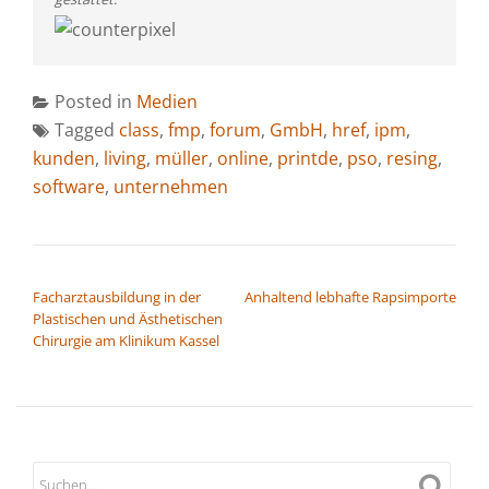
Posted in
Medien
Tagged
class
,
fmp
,
forum
,
GmbH
,
href
,
ipm
,
kunden
,
living
,
müller
,
online
,
printde
,
pso
,
resing
,
software
,
unternehmen
BEITRAGSNAVIGATION
Facharztausbildung in der
Anhaltend lebhafte Rapsimporte
Plastischen und Ästhetischen
Chirurgie am Klinikum Kassel