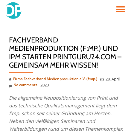
TO
Skip
to
NA
content
FACHVERBAND
MEDIENPRODUKTION (F:MP.) UND
IPM STARTEN PRINTGURU24.COM –
GEMEINSAM MEHR WISSEN!
Firma Fachverband Medienproduktion e.V. (f:mp.)
28. April
No comments
2020
Die allgemeine Neupositionierung von Print und
das technische Qualitätsmanagement liegt dem
f:mp. schon seit seiner Gründung am Herzen.
Neben den vielfältigen Seminaren und
Weiterbildungen rund um diesen Themenkomplex