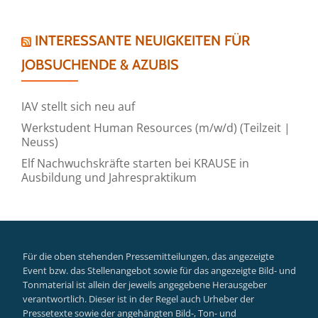
INTERESSANTE NEUIGKEITEN FÜR
JOBSUCHENDE & AZUBIS
IAV stellt sich neu auf
Werkstudent Human Resources (m/w/d) (Teilzeit |
Neuss)
Elf Nachwuchskräfte starten bei KRAUSE in
Ausbildung und Jahrespraktikum
Für die oben stehenden Pressemitteilungen, das angezeigte
Event bzw. das Stellenangebot sowie für das angezeigte Bild- und
Tonmaterial ist allein der jeweils angegebene Herausgeber
verantwortlich. Dieser ist in der Regel auch Urheber der
Pressetexte sowie der angehängten Bild-, Ton- und