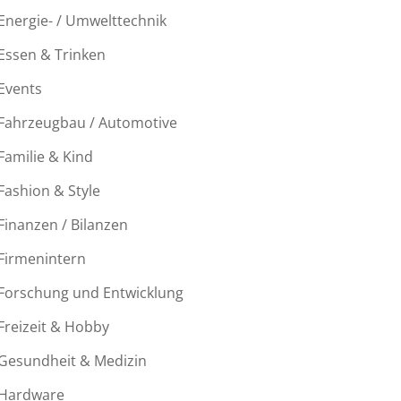
Energie- / Umwelttechnik
Essen & Trinken
Events
Fahrzeugbau / Automotive
Familie & Kind
Fashion & Style
Finanzen / Bilanzen
Firmenintern
Forschung und Entwicklung
Freizeit & Hobby
Gesundheit & Medizin
Hardware