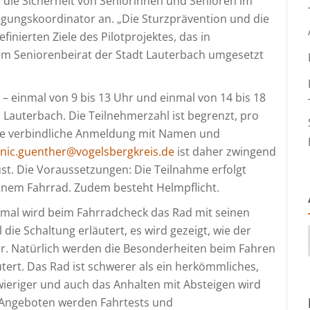
s die Sicherheit von Seniorinnen und Senioren im
gungskoordinator an. „Die Sturzprävention und die
finierten Ziele des Pilotprojektes, das in
m Seniorenbeirat der Stadt Lauterbach umgesetzt
 – einmal von 9 bis 13 Uhr und einmal von 14 bis 18
 Lauterbach. Die Teilnehmerzahl ist begrenzt, pro
ne verbindliche Anmeldung mit Namen und
nic.guenther@vogelsbergkreis.de
ist daher zwingend
ust. Die Voraussetzungen: Die Teilnahme erfolgt
genem Fahrrad. Zudem besteht Helmpflicht.
mal wird beim Fahrradcheck das Rad mit seinen
 die Schaltung erläutert, es wird gezeigt, wie der
nker. Natürlich werden die Besonderheiten beim Fahren
utert. Das Rad ist schwerer als ein herkömmliches,
wieriger und auch das Anhalten mit Absteigen wird
. Angeboten werden Fahrtests und