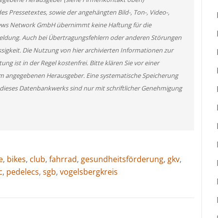
des Pressetextes, sowie der angehängten Bild-, Ton-, Video-,
News Network GmbH übernimmt keine Haftung für die
 Meldung. Auch bei Übertragungsfehlern oder anderen Störungen
ssigkeit. Die Nutzung von hier archivierten Informationen zur
g ist in der Regel kostenfrei. Bitte klären Sie vor einer
m angegebenen Herausgeber. Eine systematische Speicherung
 dieses Datenbankwerks sind nur mit schriftlicher Genehmigung
e
,
bikes
,
club
,
fahrrad
,
gesundheitsförderung
,
gkv
,
c
,
pedelecs
,
sgb
,
vogelsbergkreis