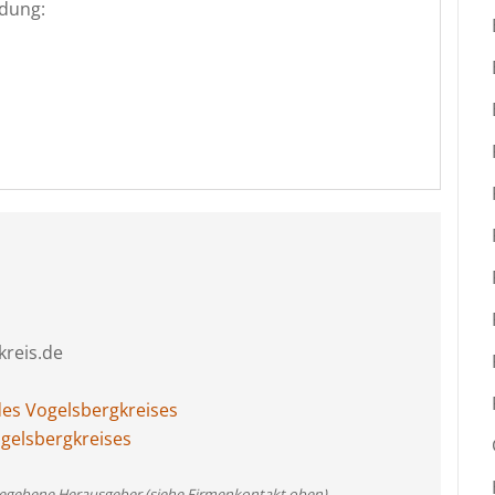
dung:
kreis.de
es Vogelsbergkreises
ogelsbergkreises
angegebene Herausgeber (siehe Firmenkontakt oben)