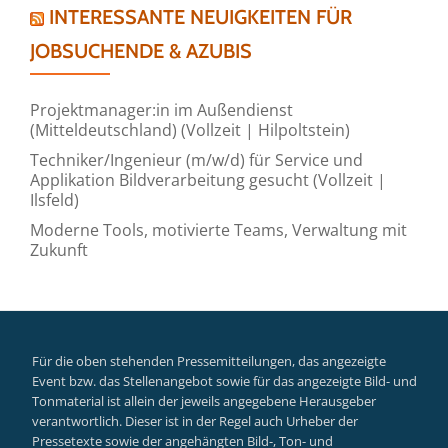
INTERESSANTE NEUIGKEITEN FÜR
JOBSUCHENDE & AZUBIS
Projektmanager:in im Außendienst
(Mitteldeutschland) (Vollzeit | Hilpoltstein)
Techniker/Ingenieur (m/w/d) für Service und
Applikation Bildverarbeitung gesucht (Vollzeit |
Ilsfeld)
Moderne Tools, motivierte Teams, Verwaltung mit
Zukunft
Für die oben stehenden Pressemitteilungen, das angezeigte
Event bzw. das Stellenangebot sowie für das angezeigte Bild- und
Tonmaterial ist allein der jeweils angegebene Herausgeber
verantwortlich. Dieser ist in der Regel auch Urheber der
Pressetexte sowie der angehängten Bild-, Ton- und