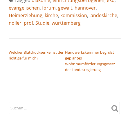
Tagged
diakonie
,
einrichtungsbezogenen
,
ekd
,
evangelischen
,
forum
,
gewalt
,
hannover
,
Heimerziehung
,
kirche
,
kommission
,
landeskirche
,
noller
,
prof
,
Studie
,
württemberg
BEITRAGSNAVIGATION
Welcher Blutdrucksenker ist der
Handwerkskammer begrüßt
richtige für mich?
geplantes
Wohnraumförderungsgesetz
der Landesregierung