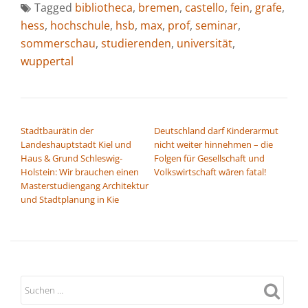
Tagged
bibliotheca
,
bremen
,
castello
,
fein
,
grafe
,
hess
,
hochschule
,
hsb
,
max
,
prof
,
seminar
,
sommerschau
,
studierenden
,
universität
,
wuppertal
BEITRAGSNAVIGATION
Stadtbaurätin der
Deutschland darf Kinderarmut
Landeshauptstadt Kiel und
nicht weiter hinnehmen – die
Haus & Grund Schleswig-
Folgen für Gesellschaft und
Holstein: Wir brauchen einen
Volkswirtschaft wären fatal!
Masterstudiengang Architektur
und Stadtplanung in Kie