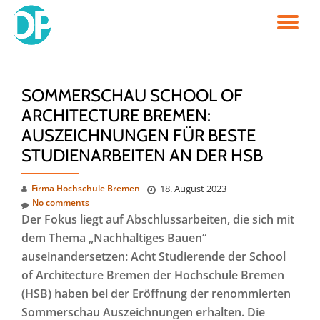
TO
Skip
to
NA
content
SOMMERSCHAU SCHOOL OF
ARCHITECTURE BREMEN:
AUSZEICHNUNGEN FÜR BESTE
STUDIENARBEITEN AN DER HSB
Firma Hochschule Bremen
18. August 2023
No comments
D
er Fokus liegt auf Abschlussarbeiten, die sich mit
dem Thema „Nachhaltiges Bauen“
auseinandersetzen: Acht Studierende der School
of Architecture Bremen der Hochschule Bremen
(HSB) haben bei der Eröffnung der renommierten
Sommerschau Auszeichnungen erhalten. Die