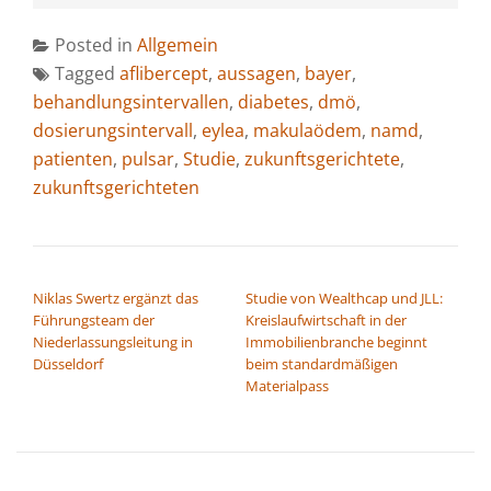
Posted in
Allgemein
Tagged
aflibercept
,
aussagen
,
bayer
,
behandlungsintervallen
,
diabetes
,
dmö
,
dosierungsintervall
,
eylea
,
makulaödem
,
namd
,
patienten
,
pulsar
,
Studie
,
zukunftsgerichtete
,
zukunftsgerichteten
BEITRAGSNAVIGATION
Niklas Swertz ergänzt das
Studie von Wealthcap und JLL:
Führungsteam der
Kreislaufwirtschaft in der
Niederlassungsleitung in
Immobilienbranche beginnt
Düsseldorf
beim standardmäßigen
Materialpass