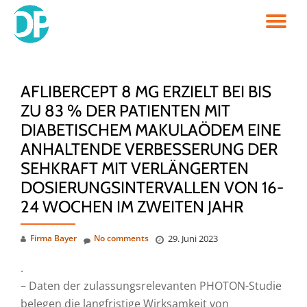
TO
Skip
to
NA
content
AFLIBERCEPT 8 MG ERZIELT BEI BIS
ZU 83 % DER PATIENTEN MIT
DIABETISCHEM MAKULAÖDEM EINE
ANHALTENDE VERBESSERUNG DER
SEHKRAFT MIT VERLÄNGERTEN
DOSIERUNGSINTERVALLEN VON 16-
24 WOCHEN IM ZWEITEN JAHR
Firma Bayer
No comments
29. Juni 2023
.
– Daten der zulassungsrelevanten PHOTON-Studie
belegen die langfristige Wirksamkeit von