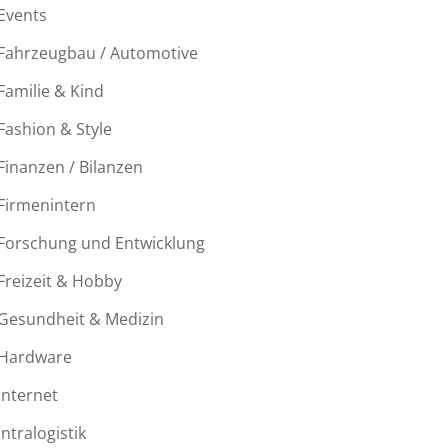
Events
Fahrzeugbau / Automotive
Familie & Kind
Fashion & Style
Finanzen / Bilanzen
Firmenintern
Forschung und Entwicklung
Freizeit & Hobby
Gesundheit & Medizin
Hardware
Internet
Intralogistik