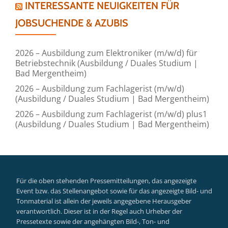
INTERESSANTE NEUIGKEITEN FÜR
JOBSUCHENDE & AZUBIS
2026 – Ausbildung zum Elektroniker (m/w/d) für
Betriebstechnik (Ausbildung / Duales Studium |
Bad Mergentheim)
2026 – Ausbildung zum Fachlagerist (m/w/d)
(Ausbildung / Duales Studium | Bad Mergentheim)
2026 – Ausbildung zum Fachlagerist (m/w/d) plus1
(Ausbildung / Duales Studium | Bad Mergentheim)
Für die oben stehenden Pressemitteilungen, das angezeigte
Event bzw. das Stellenangebot sowie für das angezeigte Bild- und
Tonmaterial ist allein der jeweils angegebene Herausgeber
verantwortlich. Dieser ist in der Regel auch Urheber der
Pressetexte sowie der angehängten Bild-, Ton- und