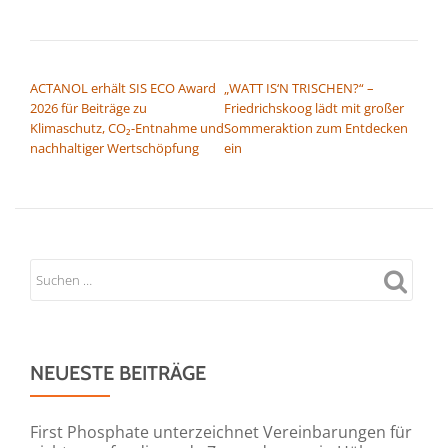
BEITRAGSNAVIGATION
ACTANOL erhält SIS ECO Award
„WATT IS‘N TRISCHEN?“ –
2026 für Beiträge zu
Friedrichskoog lädt mit großer
Klimaschutz, CO₂-E⁠n⁠t⁠n⁠a⁠h⁠me⁠ und
Sommeraktion zum Entdecken
nachhaltiger Wertschöpfung
ein
NEUESTE BEITRÄGE
First Phosphate unterzeichnet Vereinbarungen für