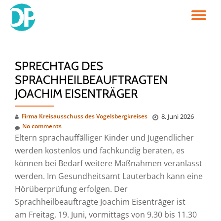
TO
Skip
to
NA
content
SPRECHTAG DES
SPRACHHEILBEAUFTRAGTEN
JOACHIM EISENTRÄGER
Firma Kreisausschuss des Vogelsbergkreises
8. Juni 2026
No comments
Eltern sprachauffälliger Kinder und Jugendlicher
werden kostenlos und fachkundig beraten, es
können bei Bedarf weitere Maßnahmen veranlasst
werden. Im Gesundheitsamt Lauterbach kann eine
Hörüberprüfung erfolgen. Der
Sprachheilbeauftragte Joachim Eisenträger ist
am Freitag, 19. Juni, vormittags von 9.30 bis 11.30