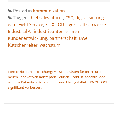
Posted in
Kommunikation
Tagged
chief sales officer
,
CSO
,
digitalisierung
,
eam
,
Field Service
,
FLEXiCODE
,
geschäftsprozesse
,
Industrial AI
,
industrieunternehmen
,
Kundenentwicklung
,
partnerschaft
,
Uwe
Kutschenreiter
,
wachstum
BEITRAGSNAVIGATION
Fortschritt durch Forschung: Mit
Schaukästen für Innen und
neuen, innovativen Konzepten
Außen – robust, abschließbar
wird die Patienten-Behandlung
und klar gestaltet | KNOBLOCH
signifikant verbessert