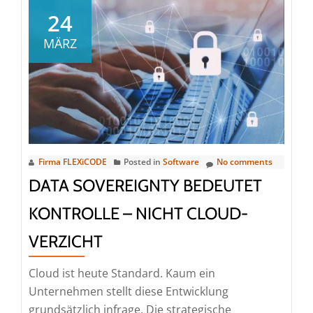
als
24
Erfolgsfaktor:
MÄRZ
IFS
erhält
höchste
Anerkennung
in
aktueller
Gartner-
Firma FLEXiCODE
Posted in
Software
No comments
Studie
DATA SOVEREIGNTY BEDEUTET
KONTROLLE – NICHT CLOUD-
VERZICHT
Cloud ist heute Standard. Kaum ein
Unternehmen stellt diese Entwicklung
grundsätzlich infrage. Die strategische