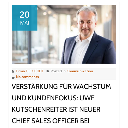
Aveso
Oy
20
wird
MAI
Teil
der
Flexicode
Group
–
Ausbau
zum
Firma FLEXiCODE
Posted in
Kommunikation
No comments
europäischen
IFS-
VERSTÄRKUNG FÜR WACHSTUM
Spezialisten
UND KUNDENFOKUS: UWE
mit
nordischer
KUTSCHENREITER IST NEUER
und
CHIEF SALES OFFICER BEI
DACH-