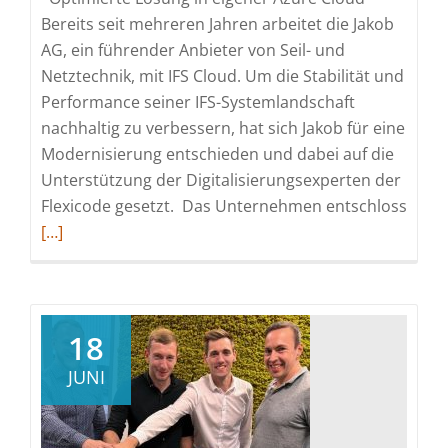
Bereits seit mehreren Jahren arbeitet die Jakob
AG, ein führender Anbieter von Seil- und
Netztechnik, mit IFS Cloud. Um die Stabilität und
Performance seiner IFS-Systemlandschaft
nachhaltig zu verbessern, hat sich Jakob für eine
Modernisierung entschieden und dabei auf die
Unterstützung der Digitalisierungsexperten der
Read
Flexicode gesetzt. Das Unternehmen entschloss
more
[…]
abou
FLEX
Mana
Servi
18
ermög
JUNI
erfol
Umz
und