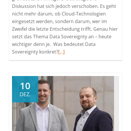
Diskussion hat sich jedoch verschoben. Es geht
nicht mehr darum, ob Cloud-Technologien
eingesetzt werden, sondern darum, wer im
Zweifel die letzte Entscheidung trifft. Genau hier
setzt das Thema Data Sovereignty an – heute
wichtiger denn je. Was bedeutet Data
Read
Sovereignty konkret?
[…]
more
about
Data
Sovereignty
10
bedeutet
DEZ.
Kontrolle
–
nicht
Cloud-
Verzicht