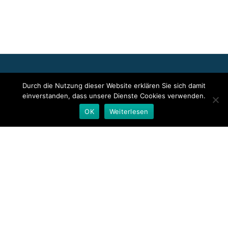
Für die oben stehenden Pressemitteilungen, das angezeigte
Durch die Nutzung dieser Website erklären Sie sich damit
Event bzw. das Stellenangebot sowie für das angezeigte Bild- und
einverstanden, dass unsere Dienste Cookies verwenden.
Tonmaterial ist allein der jeweils angegebene Herausgeber
verantwortlich. Dieser ist in der Regel auch Urheber der
OK
Weiterlesen
Pressetexte sowie der angehängten Bild-, Ton- und
Informationsmaterialien. Die Nutzung von hier veröffentlichten
Informationen zur Eigeninformation und redaktionellen
Weiterverarbeitung ist in der Regel kostenfrei. Bitte klären Sie vor
einer Weiterverwendung urheberrechtliche Fragen mit dem
angegebenen Herausgeber.
Deutsche Presseindex
Secondary