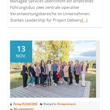
Managed Services übernimmt ein erfahrenes
Führungsduo zwei zentrale operative
Verantwortungsbereiche im Unternehmen.
Read
Starkes Leadership für Project Delivery
[…]
more
about
FLEXiCODE
baut
13
operative
NOV.
Führungsstruk
in
zentralen
Geschäftsbere
aus
Firma FLEXiCODE
Posted in
Firmenintern
No comments