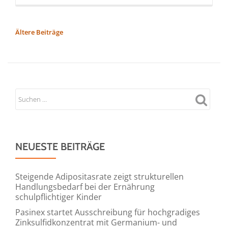
more
about
Starke
BEITRAGSNAVIGATION
Ältere Beiträge
Frauen,
starker
Mittelstand:
Warum
weibliche
Vorbilder
so
wichtig
NEUESTE BEITRÄGE
sind
Steigende Adipositasrate zeigt strukturellen
Handlungsbedarf bei der Ernährung
schulpflichtiger Kinder
Pasinex startet Ausschreibung für hochgradiges
Zinksulfidkonzentrat mit Germanium- und