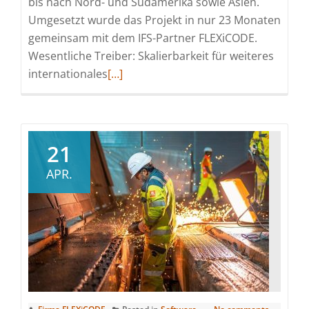
bis nach Nord- und Südamerika sowie Asien.
Umgesetzt wurde das Projekt in nur 23 Monaten
gemeinsam mit dem IFS-Partner FLEXiCODE.
Wesentliche Treiber: Skalierbarkeit für weiteres
Read
internationales
[…]
more
about
22
Standorte,
21
ein
APR.
Go-
Live:
HUBER
SE
realisiert
globales
ERP-
Upgrade