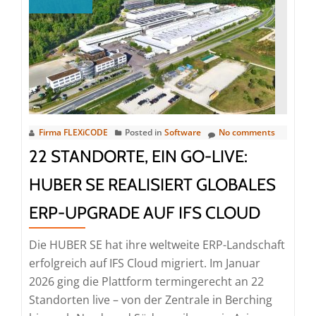
und
Kundenfokus:
Uwe
Kutschenreiter
ist
neuer
Chief
Sales
Firma FLEXiCODE
Posted in
Software
No comments
Officer
22 STANDORTE, EIN GO-LIVE:
bei
HUBER SE REALISIERT GLOBALES
FLEXiCODE
ERP-UPGRADE AUF IFS CLOUD
Die HUBER SE hat ihre weltweite ERP-Landschaft
erfolgreich auf IFS Cloud migriert. Im Januar
2026 ging die Plattform termingerecht an 22
Standorten live – von der Zentrale in Berching