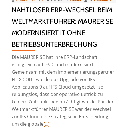
Firma FLEXiCODE
Posted in
Software
No comments
auf
NAHTLOSER ERP-WECHSEL BEIM
IFS
WELTMARKTFÜHRER: MAURER SE
Cloud
MODERNISIERT IT OHNE
BETRIEBSUNTERBRECHUNG
Die MAURER SE hat ihre ERP-Landschaft
erfolgreich auf IFS Cloud modernisiert.
Gemeinsam mit dem Implementierungspartner
FLEXiCODE wurde das Upgrade von IFS
Applications 9 auf IFS Cloud umgesetzt –so
reibungslos, dass der operative Betrieb zu
keinem Zeitpunkt beeinträchtigt wurde. Für den
Weltmarktführer MAURER SE war der Wechsel
zur IFS Cloud eine strategische Entscheidung,
Read
um die globale
[…]