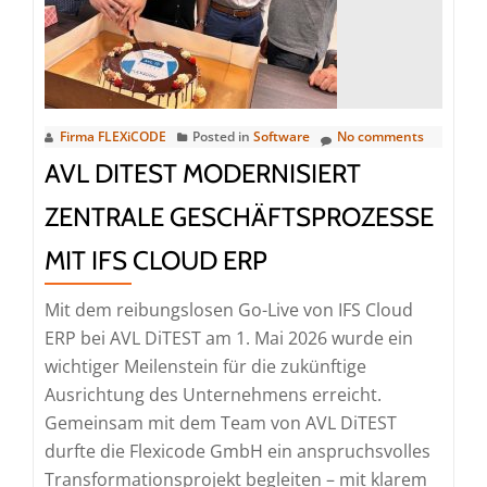
Betri
von
IFS
Clou
bei
Firma FLEXiCODE
Posted in
Software
No comments
der
AVL DITEST MODERNISIERT
Jakob
ZENTRALE GESCHÄFTSPROZESSE
AG
MIT IFS CLOUD ERP
Mit dem reibungslosen Go-Live von IFS Cloud
ERP bei AVL DiTEST am 1. Mai 2026 wurde ein
wichtiger Meilenstein für die zukünftige
Ausrichtung des Unternehmens erreicht.
Gemeinsam mit dem Team von AVL DiTEST
durfte die Flexicode GmbH ein anspruchsvolles
Transformationsprojekt begleiten – mit klarem