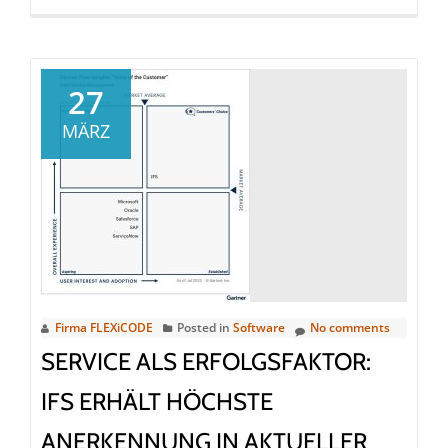
more
about
Nahtloser
ERP-
27
Wechsel
MÄRZ
beim
Weltmarktführer:
MAURER
SE
modernisiert
IT
ohne
Betriebsunterbrechung
Firma FLEXiCODE
Posted in
Software
No comments
SERVICE ALS ERFOLGSFAKTOR:
IFS ERHÄLT HÖCHSTE
ANERKENNUNG IN AKTUELLER