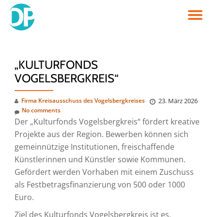
TO
Skip
to
NA
content
„KULTURFONDS
VOGELSBERGKREIS“
Firma Kreisausschuss des Vogelsbergkreises
23. März 2026
No comments
Der „Kulturfonds Vogelsbergkreis“ fördert kreative
Projekte aus der Region. Bewerben können sich
gemeinnützige Institutionen, freischaffende
Künstlerinnen und Künstler sowie Kommunen.
Gefördert werden Vorhaben mit einem Zuschuss
als Festbetragsfinanzierung von 500 oder 1000
Euro.
Ziel des Kulturfonds Vogelsbergkreis ist es,