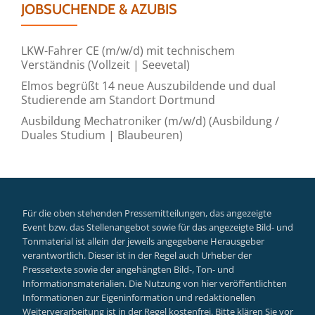
JOBSUCHENDE & AZUBIS
LKW-Fahrer CE (m/w/d) mit technischem
Verständnis (Vollzeit | Seevetal)
Elmos begrüßt 14 neue Auszubildende und dual
Studierende am Standort Dortmund
Ausbildung Mechatroniker (m/w/d) (Ausbildung /
Duales Studium | Blaubeuren)
Für die oben stehenden Pressemitteilungen, das angezeigte
Event bzw. das Stellenangebot sowie für das angezeigte Bild- und
Tonmaterial ist allein der jeweils angegebene Herausgeber
verantwortlich. Dieser ist in der Regel auch Urheber der
Pressetexte sowie der angehängten Bild-, Ton- und
Informationsmaterialien. Die Nutzung von hier veröffentlichten
Informationen zur Eigeninformation und redaktionellen
Weiterverarbeitung ist in der Regel kostenfrei. Bitte klären Sie vor