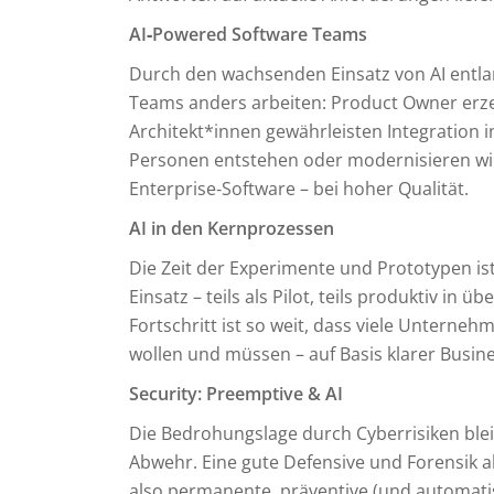
AI‑Powered Software Teams
Durch den wachsenden Einsatz von AI entl
Teams anders arbeiten: Product Owner erze
Architekt*innen gewährleisten Integration 
Personen entstehen oder modernisieren wir 
Enterprise‑Software – bei hoher Qualität.
AI in den Kernprozessen
Die Zeit der Experimente und Prototypen is
Einsatz – teils als Pilot, teils produktiv i
Fortschritt ist so weit, dass viele Unterne
wollen und müssen – auf Basis klarer Busin
Security: Preemptive & AI
Die Bedrohungslage durch Cyberrisiken bleib
Abwehr. Eine gute Defensive und Forensik a
also permanente, präventive (und automatis