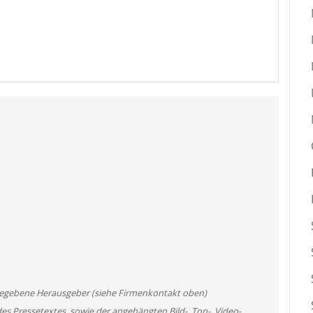
angegebene Herausgeber (siehe Firmenkontakt oben)
des Pressetextes, sowie der angehängten Bild-, Ton-, Video-,