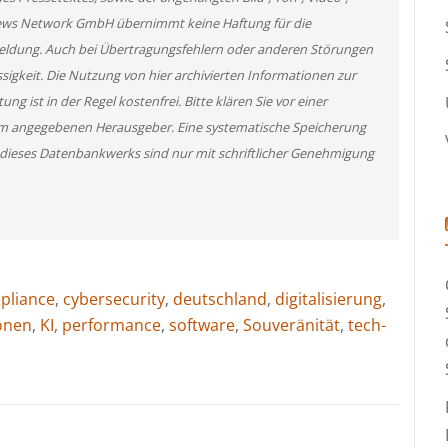
News Network GmbH übernimmt keine Haftung für die
 Meldung. Auch bei Übertragungsfehlern oder anderen Störungen
ssigkeit. Die Nutzung von hier archivierten Informationen zur
g ist in der Regel kostenfrei. Bitte klären Sie vor einer
m angegebenen Herausgeber. Eine systematische Speicherung
 dieses Datenbankwerks sind nur mit schriftlicher Genehmigung
pliance
,
cybersecurity
,
deutschland
,
digitalisierung
,
ionen
,
KI
,
performance
,
software
,
Souveränität
,
tech-