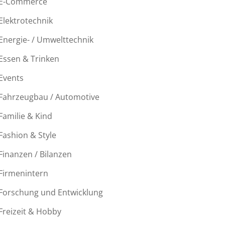
E-Commerce
Elektrotechnik
Energie- / Umwelttechnik
Essen & Trinken
Events
Fahrzeugbau / Automotive
Familie & Kind
Fashion & Style
Finanzen / Bilanzen
Firmenintern
Forschung und Entwicklung
Freizeit & Hobby