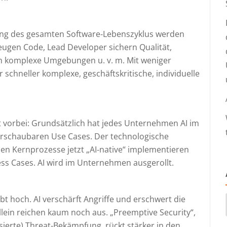
ang des gesamten Software‑Lebenszyklus werden
ugen Code, Lead Developer sichern Qualität,
in komplexe Umgebungen u. v. m. Mit weniger
schneller komplexe, geschäftskritische, individuelle
t vorbei: Grundsätzlich hat jedes Unternehmen AI im
n überschaubaren Use Cases. Der technologische
hmen Kernprozesse jetzt „AI‑native“ implementieren
ess Cases. AI wird im Unternehmen ausgerollt.
t hoch. AI verschärft Angriffe und erschwert die
llein reichen kaum noch aus. „Preemptive Security“,
ierte) Threat‑Bekämpfung, rückt stärker in den