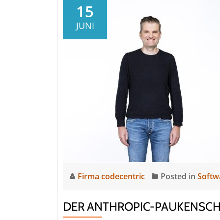
KI-
15
Pflaster
JUNI
zum
echten
Hebel
Firma codecentric
Posted in
Softw
DER ANTHROPIC-PAUKENSCHL