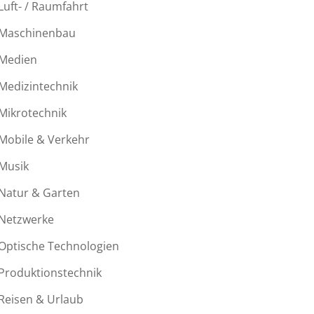
Luft- / Raumfahrt
Maschinenbau
Medien
Medizintechnik
Mikrotechnik
Mobile & Verkehr
c
Musik
Natur & Garten
Netzwerke
derndem
Optische Technologien
ld
Produktionstechnik
Reisen & Urlaub
-