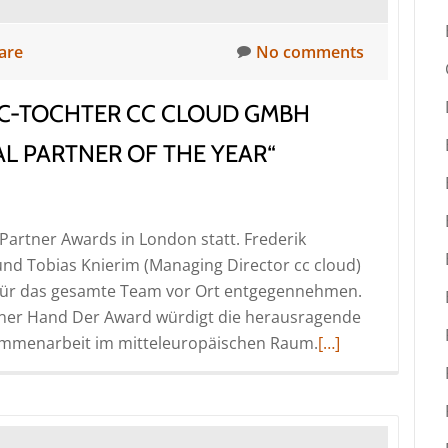
are
No comments
IC-TOCHTER CC CLOUD GMBH
AL PARTNER OF THE YEAR“
artner Awards in London statt. Frederik
und Tobias Knierim (Managing Director cc cloud)
d für das gesamte Team vor Ort entgegennehmen.
iner Hand Der Award würdigt die herausragende
Read
ammenarbeit im mitteleuropäischen Raum.
[…]
more
about
Back-
to-