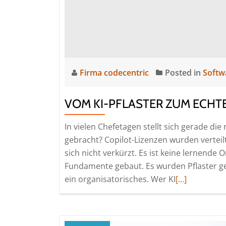
Firma codecentric
Posted in
Softw
VOM KI-PFLASTER ZUM ECHT
In vielen Chefetagen stellt sich gerade die
gebracht? Copilot-Lizenzen wurden verteilt
sich nicht verkürzt. Es ist keine lernend
Fundamente gebaut. Es wurden Pflaster ge
Read
ein organisatorisches. Wer KI
[…]
more
about
Vom