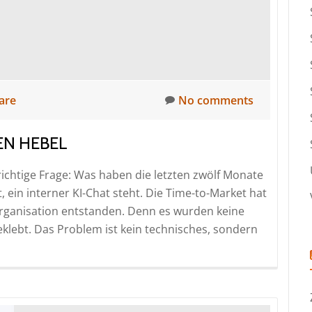
Liste
2026
are
No comments
EN HEBEL
 richtige Frage: Was haben die letzten zwölf Monate
, ein interner KI-Chat steht. Die Time-to-Market hat
e Organisation entstanden. Denn es wurden keine
klebt. Das Problem ist kein technisches, sondern