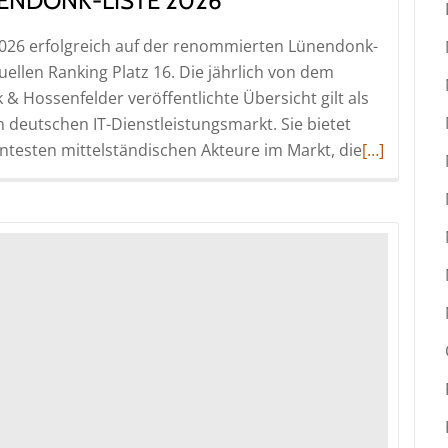
ENDONK-LISTE 2026
 2026 erfolgreich auf der renommierten Lünendonk-
ellen Ranking Platz 16. Die jährlich von dem
Hossenfelder veröffentlichte Übersicht gilt als
deutschen IT-Dienstleistungsmarkt. Sie bietet
Read
antesten mittelständischen Akteure im Markt, die
[…]
more
about
codecentri
behauptet
sich
in
herausfor
Marktumfe
auf
der
Lünendonk