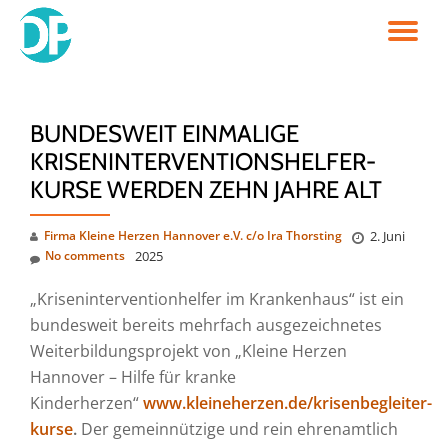
TO
Skip
to
NA
content
BUNDESWEIT EINMALIGE
KRISENINTERVENTIONSHELFER-
KURSE WERDEN ZEHN JAHRE ALT
Firma Kleine Herzen Hannover e.V. c/o Ira Thorsting
2. Juni
No comments
2025
„Kriseninterventionhelfer im Krankenhaus“ ist ein
bundesweit bereits mehrfach ausgezeichnetes
Weiterbildungsprojekt von „Kleine Herzen
Hannover – Hilfe für kranke
Kinderherzen“
www.kleineherzen.de/krisenbegleiter-
kurse
.
Der gemeinnützige und rein ehrenamtlich