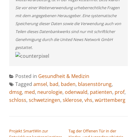
Sie vor einer Weiterverwendung urheberrechtliche Fragen
mit dem angegebenen Herausgeber. Eine systematische
Speicherung dieser Daten sowie die Verwendung auch von
Teilen dieses Datenbankwerks sind nur mit schriftlicher
Genehmigung durch die United News Network GmbH
gestattet.
Posted in
Gesundheit & Medizin
Tagged
amsel
,
bad
,
baden
,
blasenstörung
,
dmsg
,
med
,
neurologie
,
odenwald
,
patienten
,
prof
,
schloss
,
schwetzingen
,
sklerose
,
vhs
,
württemberg
BEITRAGSNAVIGATION
Projekt SmartWin zur
Tag der Offenen Tür in der
Entwicklung kostengünstiger
Kinder- und Jugendpsychiatrie