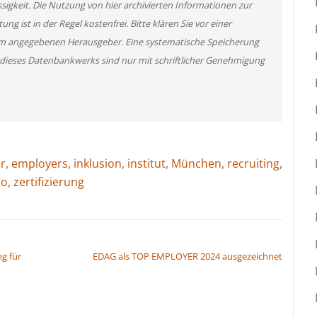
ssigkeit. Die Nutzung von hier archivierten Informationen zur
g ist in der Regel kostenfrei. Bitte klären Sie vor einer
m angegebenen Herausgeber. Eine systematische Speicherung
 dieses Datenbankwerks sind nur mit schriftlicher Genehmigung
r
,
employers
,
inklusion
,
institut
,
München
,
recruiting
,
to
,
zertifizierung
g für
EDAG als TOP EMPLOYER 2024 ausgezeichnet