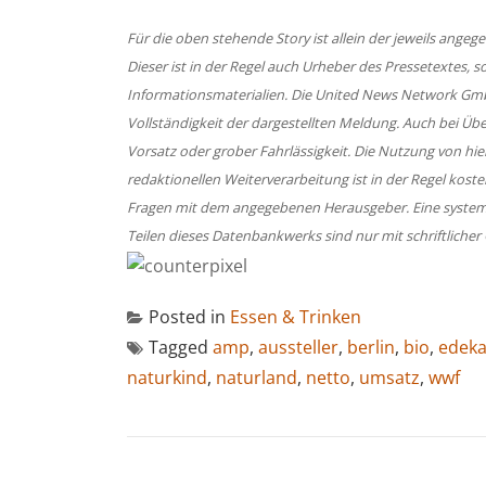
Für die oben stehende Story ist allein der jeweils ang
Dieser ist in der Regel auch Urheber des Pressetextes, 
Informationsmaterialien. Die United News Network Gmb
Vollständigkeit der dargestellten Meldung. Auch bei Üb
Vorsatz oder grober Fahrlässigkeit. Die Nutzung von hi
redaktionellen Weiterverarbeitung ist in der Regel koste
Fragen mit dem angegebenen Herausgeber. Eine system
Teilen dieses Datenbankwerks sind nur mit schriftlic
Posted in
Essen & Trinken
Tagged
amp
,
aussteller
,
berlin
,
bio
,
edek
naturkind
,
naturland
,
netto
,
umsatz
,
wwf
BEITRAGSNAVIGATION