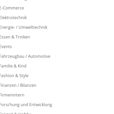
E-Commerce
Elektrotechnik
Energie- / Umwelttechnik
Essen & Trinken
Events
Fahrzeugbau / Automotive
Familie & Kind
Fashion & Style
Finanzen / Bilanzen
Firmenintern
Forschung und Entwicklung