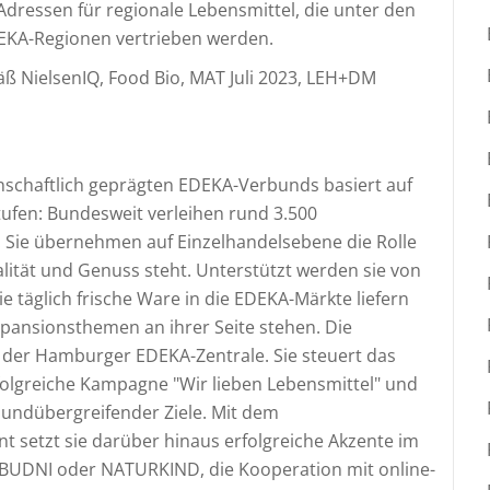
Adressen für regionale Lebensmittel, die unter den
KA-Regionen vertrieben werden.
ß NielsenIQ, Food Bio, MAT Juli 2023, LEH+DM
G
nschaftlich geprägten EDEKA-Verbunds basiert auf
ufen: Bundesweit verleihen rund 3.500
. Sie übernehmen auf Einzelhandelsebene die Rolle
lität und Genuss steht. Unterstützt werden sie von
 täglich frische Ware in die EDEKA-Märkte liefern
xpansionsthemen an ihrer Seite stehen. Die
n der Hamburger EDEKA-Zentrale. Sie steuert das
folgreiche Kampagne "Wir lieben Lebensmittel" und
rbundübergreifender Ziele. Mit dem
setzt sie darüber hinaus erfolgreiche Akzente im
 BUDNI oder NATURKIND, die Kooperation mit online-