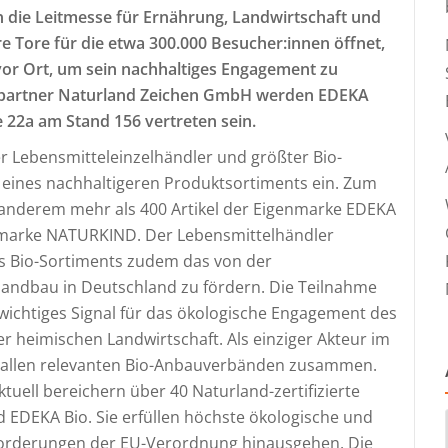
n die Leitmesse für Ernährung, Landwirtschaft und
re Tore für die etwa 300.000 Besucher:innen öffnet,
vor Ort, um sein nachhaltiges Engagement zu
spartner Naturland Zeichen GmbH werden EDEKA
 22a am Stand 156 vertreten sein.
r Lebensmitteleinzelhändler und größter Bio-
u eines nachhaltigeren Produktsortiments ein. Zum
 anderem mehr als 400 Artikel der Eigenmarke EDEKA
smarke NATURKIND. Der Lebensmittelhändler
es Bio-Sortiments zudem das von der
landbau in Deutschland zu fördern. Die Teilnahme
wichtiges Signal für das ökologische Engagement des
r heimischen Landwirtschaft. Als einziger Akteur im
t allen relevanten Bio-Anbauverbänden zusammen.
ktuell bereichern über 40 Naturland-zertifizierte
EDEKA Bio. Sie erfüllen höchste ökologische und
Anforderungen der EU-Verordnung hinausgehen. Die