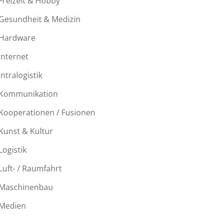
Freizeit & Hobby
Gesundheit & Medizin
Hardware
Internet
Intralogistik
Kommunikation
Kooperationen / Fusionen
Kunst & Kultur
Logistik
Luft- / Raumfahrt
Maschinenbau
Medien