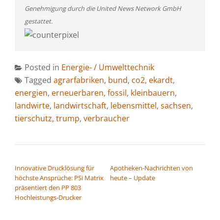
Genehmigung durch die United News Network GmbH
gestattet.
Posted in
Energie- / Umwelttechnik
Tagged
agrarfabriken
,
bund
,
co2
,
ekardt
,
energien
,
erneuerbaren
,
fossil
,
kleinbauern
,
landwirte
,
landwirtschaft
,
lebensmittel
,
sachsen
,
tierschutz
,
trump
,
verbraucher
BEITRAGSNAVIGATION
Innovative Drucklösung für
Apotheken-Nachrichten von
höchste Ansprüche: PSi Matrix
heute – Update
präsentiert den PP 803
Hochleistungs-Drucker