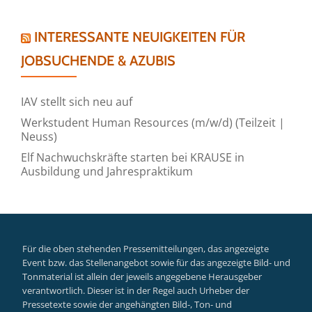
INTERESSANTE NEUIGKEITEN FÜR
JOBSUCHENDE & AZUBIS
IAV stellt sich neu auf
Werkstudent Human Resources (m/w/d) (Teilzeit |
Neuss)
Elf Nachwuchskräfte starten bei KRAUSE in
Ausbildung und Jahrespraktikum
Für die oben stehenden Pressemitteilungen, das angezeigte
Event bzw. das Stellenangebot sowie für das angezeigte Bild- und
Tonmaterial ist allein der jeweils angegebene Herausgeber
verantwortlich. Dieser ist in der Regel auch Urheber der
Pressetexte sowie der angehängten Bild-, Ton- und