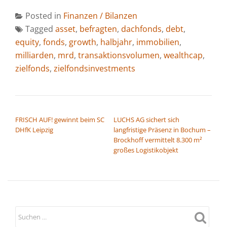
Posted in
Finanzen / Bilanzen
Tagged
asset
,
befragten
,
dachfonds
,
debt
,
equity
,
fonds
,
growth
,
halbjahr
,
immobilien
,
milliarden
,
mrd
,
transaktionsvolumen
,
wealthcap
,
zielfonds
,
zielfondsinvestments
BEITRAGSNAVIGATION
FRISCH AUF! gewinnt beim SC
LUCHS AG sichert sich
DHfK Leipzig
langfristige Präsenz in Bochum –
Brockhoff vermittelt 8.300 m²
großes Logistikobjekt