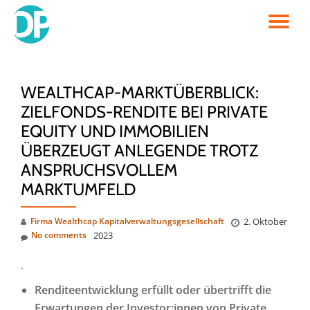
TO
Skip
to
NA
content
WEALTHCAP-MARKTÜBERBLICK:
ZIELFONDS-RENDITE BEI PRIVATE
EQUITY UND IMMOBILIEN
ÜBERZEUGT ANLEGENDE TROTZ
ANSPRUCHSVOLLEM
MARKTUMFELD
Firma Wealthcap Kapitalverwaltungsgesellschaft
2. Oktober
No comments
2023
.
Renditeentwicklung erfüllt oder übertrifft die
Erwartungen der Investor:innen von Private