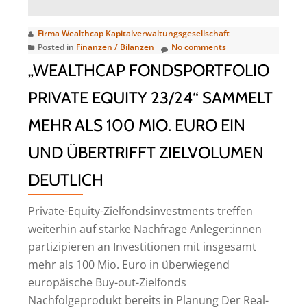
Private
Equity
Firma Wealthcap Kapitalverwaltungsgesellschaft
und
Posted in
Finanzen / Bilanzen
No comments
Private
„WEALTHCAP FONDSPORTFOLIO
Real
Estate
PRIVATE EQUITY 23/24“ SAMMELT
im
MEHR ALS 100 MIO. EURO EIN
Vertrieb
UND ÜBERTRIFFT ZIELVOLUMEN
DEUTLICH
Private-Equity-Zielfondsinvestments treffen
weiterhin auf starke Nachfrage Anleger:innen
partizipieren an Investitionen mit insgesamt
mehr als 100 Mio. Euro in überwiegend
europäische Buy-out-Zielfonds
Nachfolgeprodukt bereits in Planung Der Real-