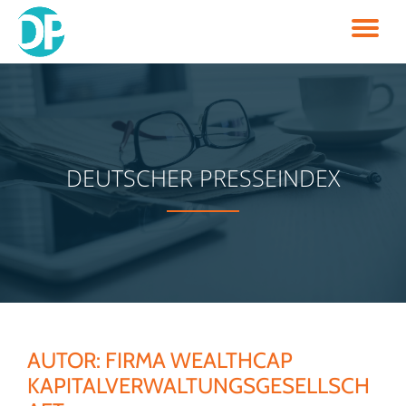
TO
Skip
to
NA
content
DEUTSCHER PRESSEINDEX
AUTOR:
FIRMA WEALTHCAP
KAPITALVERWALTUNGSGESELLSCH