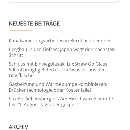
in
der
Immobilienbranche
NEUESTE BEITRÄGE
beginnt
beim
standardmäßigen
Kanalsanierungsarbeiten in Bernbach beendet
Materialpass
Bergbau in der Tiefsee: Japan wagt den nächsten
Schritt
Schluss mit Einwegplastik: LifeStraw Go Glass
600ml bringt gefiltertes Trinkwasser aus der
Glasflasche
Gasheizung und Wärmepumpe kombinieren:
Brückentechnologie oder Kostenfalle?
Straße Zieflensberg bis Am Hirschwinkel vom 17.
bis 21. August tagsüber gesperrt
ARCHIV