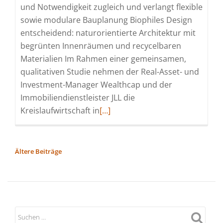
und Notwendigkeit zugleich und verlangt flexible
sowie modulare Bauplanung Biophiles Design
entscheidend: naturorientierte Architektur mit
begrünten Innenräumen und recycelbaren
Materialien Im Rahmen einer gemeinsamen,
qualitativen Studie nehmen der Real-Asset- und
Investment-Manager Wealthcap und der
Immobiliendienstleister JLL die
Read
Kreislaufwirtschaft in
[…]
more
about
Studie
BEITRAGSNAVIGATION
Ältere Beiträge
von
Wealthcap
und
JLL:
Kreislaufwirtschaft