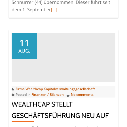
Schnurrer (44) übernommen. Dieser führt seit
Read
dem 1. September
[…]
more
about
Wealthcap
stellt
11
sich
AUG.
im
Produkt-
und
Portfoliomanagement
personell
Firma Wealthcap Kapitalverwaltungsgesellschaft
neu
Posted in
Finanzen / Bilanzen
No comments
auf
WEALTHCAP STELLT
GESCHÄFTSFÜHRUNG NEU AUF