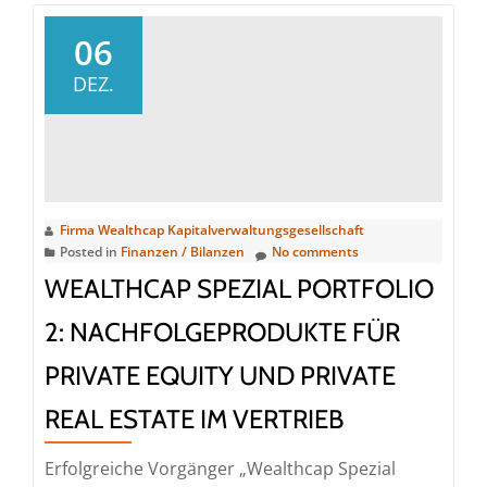
Robustes
Vermietungsergebnis
06
2023:
DEZ.
Wealthcap
erreicht
Flächenumsatz
von
55.000
Firma Wealthcap Kapitalverwaltungsgesellschaft
qm
Posted in
Finanzen / Bilanzen
No comments
und
WEALTHCAP SPEZIAL PORTFOLIO
ca.
54
2: NACHFOLGEPRODUKTE FÜR
Mio.
PRIVATE EQUITY UND PRIVATE
Mietwert
REAL ESTATE IM VERTRIEB
Erfolgreiche Vorgänger „Wealthcap Spezial