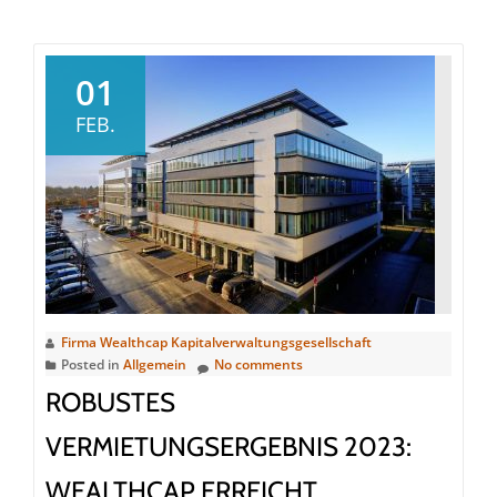
Wealth
Resear
Zeitlich
01
Diversi
FEB.
über
Zielfon
macht
Portfol
krisenf
Firma Wealthcap Kapitalverwaltungsgesellschaft
Posted in
Allgemein
No comments
ROBUSTES
VERMIETUNGSERGEBNIS 2023:
WEALTHCAP ERREICHT