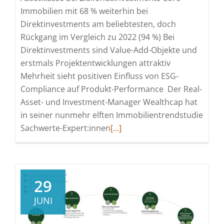
Immobilien mit 68 % weiterhin bei
Direktinvestments am beliebtesten, doch
Rückgang im Vergleich zu 2022 (94 %) Bei
Direktinvestments sind Value-Add-Objekte und
erstmals Projektentwicklungen attraktiv
Mehrheit sieht positiven Einfluss von ESG-
Compliance auf Produkt-Performance Der Real-
Asset- und Investment-Manager Wealthcap hat
in seiner nunmehr elften Immobilientrendstudie
Read
Sachwerte-Expert:innen
[…]
more
about
Wealthcap-
Immobilientrendstudie:
29
Inflationsdruck
JUNI
erhöht
Anlegerinteresse