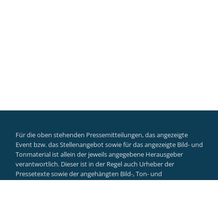
Für die oben stehenden Pressemitteilungen, das angezeigte
Event bzw. das Stellenangebot sowie für das angezeigte Bild- und
Tonmaterial ist allein der jeweils angegebene Herausgeber
verantwortlich. Dieser ist in der Regel auch Urheber der
Pressetexte sowie der angehängten Bild-, Ton- und
Informationsmaterialien. Die Nutzung von hier veröffentlichten
Informationen zur Eigeninformation und redaktionellen
Weiterverarbeitung ist in der Regel kostenfrei. Bitte klären Sie vor
einer Weiterverwendung urheberrechtliche Fragen mit dem