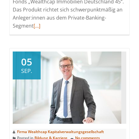
Fonds „Wealthcap Immobilien Deutschland 45“.
Das Produkt richtet sich schwerpunktmäßig an
Anleger:innen aus dem Private-Banking-
Read
Segment
[…]
more
about
Private-
Banking-
05
Fonds
SEP.
„Wealthcap
Immobilien
Deutschland
45“
schließt
planmäßig
mit
Kapitalzusagen
Firma Wealthcap Kapitalverwaltungsgesellschaft
von
Posted in
Bildung & Karriere
No comments