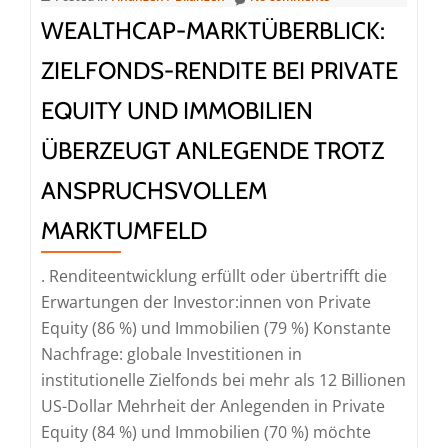
Mio.
WEALTHCAP-MARKTÜBERBLICK:
Euro
ein
ZIELFONDS-RENDITE BEI PRIVATE
und
EQUITY UND IMMOBILIEN
übertrifft
Zielvolumen
ÜBERZEUGT ANLEGENDE TROTZ
deutlich
ANSPRUCHSVOLLEM
MARKTUMFELD
. Renditeentwicklung erfüllt oder übertrifft die
Erwartungen der Investor:innen von Private
Equity (86 %) und Immobilien (79 %) Konstante
Nachfrage: globale Investitionen in
institutionelle Zielfonds bei mehr als 12 Billionen
US-Dollar Mehrheit der Anlegenden in Private
Equity (84 %) und Immobilien (70 %) möchte