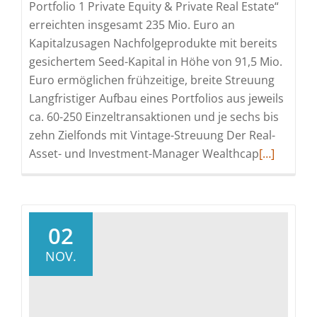
Portfolio 1 Private Equity & Private Real Estate“
erreichten insgesamt 235 Mio. Euro an
Kapitalzusagen Nachfolgeprodukte mit bereits
gesichertem Seed-Kapital in Höhe von 91,5 Mio.
Euro ermöglichen frühzeitige, breite Streuung
Langfristiger Aufbau eines Portfolios aus jeweils
ca. 60-250 Einzeltransaktionen und je sechs bis
zehn Zielfonds mit Vintage-Streuung Der Real-
Read
Asset- und Investment-Manager Wealthcap
[…]
more
about
Wealthcap
Spezial
02
Portfolio
NOV.
2:
Nachfolge
für