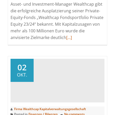
Asset- und Investment-Manager Wealthcap gibt
die erfolgreiche Ausplatzierung seiner Private-
Equity-Fonds „Wealthcap Fondsportfolio Private
Equity 23/24“ bekannt. Mit Kapitalzusagen von
mehr als 100 Millionen Euro wurde die
Read
anvisierte Zielmarke deutlich
[…]
more
about
„Wealthcap
Fondsportfolio
02
Private
OKT.
Equity
23/24“
sammelt
mehr
als
Firma Wealthcap Kapitalverwaltungsgesellschaft
100
Posted in
Finanzen / Bilanzen
No comments