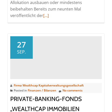
Allokation ausbauen oder mindestens
beibehalten Bereits zum neunten Mal
Read
veröffentlicht der
[…]
more
about
Wealthcap-
Marktüberblick:
27
Zielfonds-
SEP.
Rendite
bei
Private
Equity
und
Firma Wealthcap Kapitalverwaltungsgesellschaft
Immobilien
Posted in
Finanzen / Bilanzen
No comments
überzeugt
PRIVATE-BANKING-FONDS
Anlegende
trotz
„WEALTHCAP IMMOBILIEN