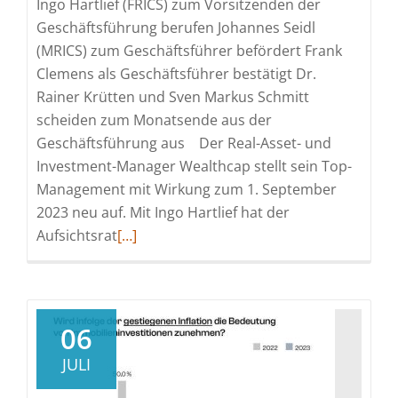
Ingo Hartlief (FRICS) zum Vorsitzenden der
Geschäftsführung berufen Johannes Seidl
(MRICS) zum Geschäftsführer befördert Frank
Clemens als Geschäftsführer bestätigt Dr.
Rainer Krütten und Sven Markus Schmitt
scheiden zum Monatsende aus der
Geschäftsführung aus Der Real-Asset- und
Investment-Manager Wealthcap stellt sein Top-
Management mit Wirkung zum 1. September
2023 neu auf. Mit Ingo Hartlief hat der
Read
Aufsichtsrat
[…]
more
about
Wealthcap
stellt
06
Geschäftsführung
JULI
neu
auf