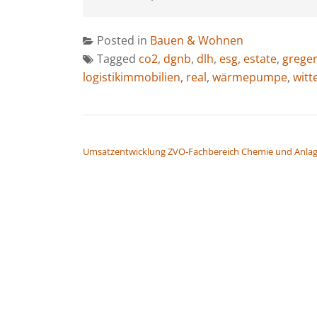
Posted in
Bauen & Wohnen
Tagged
co2
,
dgnb
,
dlh
,
esg
,
estate
,
grege
logistikimmobilien
,
real
,
wärmepumpe
,
witt
BEITRAGSNAVIGATION
Umsatzentwicklung ZVO-Fachbereich Chemie und Anla