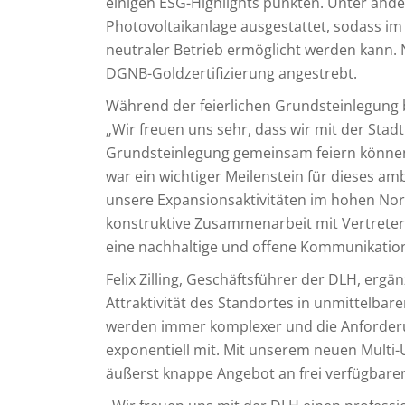
einigen ESG-Highlights punkten. Unter ande
Photovoltaikanlage ausgestattet, sodass 
neutraler Betrieb ermöglicht werden kann.
DGNB-Goldzertifizierung angestrebt.
Während der feierlichen Grundsteinlegung b
„Wir freuen uns sehr, dass wir mit der Stad
Grundsteinlegung gemeinsam feiern können
war ein wichtiger Meilenstein für dieses a
unsere Expansionsaktivitäten im hohen Nor
konstruktive Zusammenarbeit mit Vertretern 
eine nachhaltige und offene Kommunikation
Felix Zilling, Geschäftsführer der DLH, ergä
Attraktivität des Standortes in unmittelbar
werden immer komplexer und die Anforderu
exponentiell mit. Mit unserem neuen Multi
äußerst knappe Angebot an frei verfügbaren 