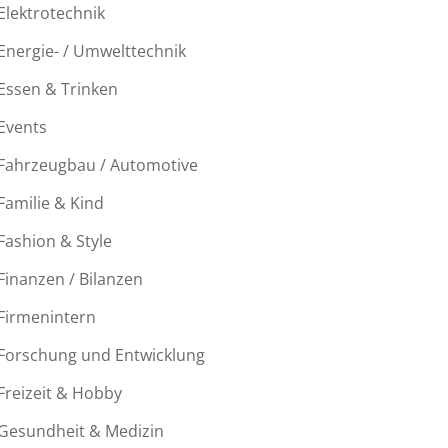
Elektrotechnik
Energie- / Umwelttechnik
Essen & Trinken
Events
Fahrzeugbau / Automotive
Familie & Kind
Fashion & Style
Finanzen / Bilanzen
Firmenintern
Forschung und Entwicklung
Freizeit & Hobby
Gesundheit & Medizin