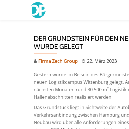
Skip
to
content
DER GRUNDSTEIN FÜR DEN N
WURDE GELEGT
Firma Zech Group
22. März 2023
Gestern wurde im Beisein des Bürgermeisters
neuen Logistikcampus Wittenburg gelegt. Auf
nächsten Monaten rund 30.500 m² Logistikha
Hallenabschnitten realisiert werden.
Das Grundstück liegt in Sichtweite der Aut
Verkehrsanbindung zwischen Hamburg und a
Neubau wird über alle Anforderungen eine