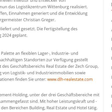
onellen Investor und Entwickler von
nun das Logistikzentrum Wittenburg realisiert.
ffen, Einnahmen generiert und die Entwicklung
rgermeister Christian Greger.
efert und gesetzt. Die Fertigstellung des
g 2024 geplant.
 Palette an flexiblen Lager-, Industrie- und
nachhaltigen Standorten zur Verfügung gestellt
ft des Geschäftsbereichs Real Estate der Zech Group,
ng von Logistik- und Industrieimmobilien sowie
tionen finden Sie unter:
www.dlh-realestate.com
ement-Holding, unter der drei Geschäftsbereiche mit
sammengefasst sind. Mit hoher Leistungskraft und -
n den Bereichen Building, Real Estate und Hotel tätig.