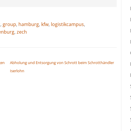
r
,
group
,
hamburg
,
kfw
,
logistikcampus
,
enburg
,
zech
gen
Abholung und Entsorgung von Schrott beim Schrotthändler
Iserlohn