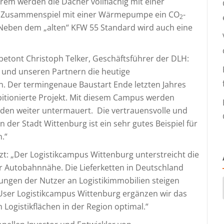
rem werden die Dächer vollflächig mit einer
im Zusammenspiel mit einer Wärmepumpe ein CO
-
2
 Neben dem „alten“ KFW 55 Standard wird auch eine
etont Christoph Telker, Geschäftsführer der DLH:
t und unseren Partnern die heutige
. Der termingenaue Baustart Ende letzten Jahres
mbitionierte Projekt. Mit diesem Campus werden
den weiter untermauert. Die vertrauensvolle und
der Stadt Wittenburg ist ein sehr gutes Beispiel für
.“
nzt: „Der Logistikcampus Wittenburg unterstreicht die
er Autobahnnähe. Die Lieferketten in Deutschland
ngen der Nutzer an Logistikimmobilien steigen
-User Logistikcampus Wittenburg ergänzen wir das
Logistikflächen in der Region optimal.“