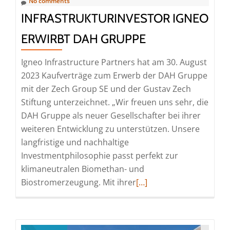
No comments
Die
INFRASTRUKTURINVESTOR IGNEO
Macherei
Berlin-
ERWIRBT DAH GRUPPE
Kreuzberg
gefeiert
Igneo Infrastructure Partners hat am 30. August
2023 Kaufverträge zum Erwerb der DAH Gruppe
mit der Zech Group SE und der Gustav Zech
Stiftung unterzeichnet. „Wir freuen uns sehr, die
DAH Gruppe als neuer Gesellschafter bei ihrer
weiteren Entwicklung zu unterstützen. Unsere
langfristige und nachhaltige
Investmentphilosophie passt perfekt zur
klimaneutralen Biomethan- und
Read
Biostromerzeugung. Mit ihrer
[…]
more
about
Infrastrukturinvestor