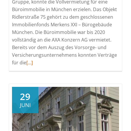
Gruppe, konnte die Vollvermietung für eine
Büroimmobilie in München erzielen. Das Objekt
Ridlerstraße 75 gehört zu dem geschlossenen
Immobilienfonds Merkens XXI – Bürogebäude
München. Die Büroimmobilie war bis 2020
vollständig an die AXA Konzern AG vermietet.
Bereits vor dem Auszug des Vorsorge- und
Versicherungsunternehmens konnten Verträge
Read
für die
[…]
more
about
DFH-
Gruppe:
29
Vollvermietung
JUNI
für
Münchner
Fondsimmobilie
erzielt