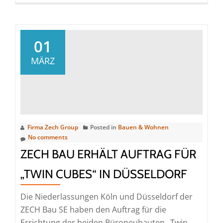
more
about
Der
Grundstein
01
für
MÄRZ
den
neuen
Logistikcampus
Wittenburg
wurde
Firma Zech Group
Posted in
Bauen & Wohnen
gelegt
No comments
ZECH BAU ERHÄLT AUFTRAG FÜR
„TWIN CUBES“ IN DÜSSELDORF
Die Niederlassungen Köln und Düsseldorf der
ZECH Bau SE haben den Auftrag für die
Errichtung der beiden Büroneubauten „Twin