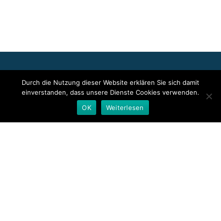
Für die oben stehenden Pressemitteilungen, das angezeigte
Durch die Nutzung dieser Website erklären Sie sich damit
Event bzw. das Stellenangebot sowie für das angezeigte Bild- und
einverstanden, dass unsere Dienste Cookies verwenden.
Tonmaterial ist allein der jeweils angegebene Herausgeber
verantwortlich. Dieser ist in der Regel auch Urheber der
OK
Weiterlesen
Pressetexte sowie der angehängten Bild-, Ton- und
Informationsmaterialien. Die Nutzung von hier veröffentlichten
Informationen zur Eigeninformation und redaktionellen
Weiterverarbeitung ist in der Regel kostenfrei. Bitte klären Sie vor
einer Weiterverwendung urheberrechtliche Fragen mit dem
angegebenen Herausgeber.
Deutsche Presseindex
Secondary