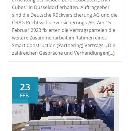
Cubes" in Düsseldorf erhalten. Auftraggeber
sind die Deutsche Rückversicherung AG und die
ÖRAG Rechtsschutzversicherungs-AG. Am 15.
Februar 2023 fixierten die Vertragsparteien die
weitere Zusammenarbeit im Rahmen eines
Smart Construction (Partnering) Vertrags. „Die
Read
zahlreichen Gespräche und Verhandlungen
[…]
more
about
ZECH
Bau
23
erhält
FEB.
Auftrag
für
„Twin
Cubes“
in