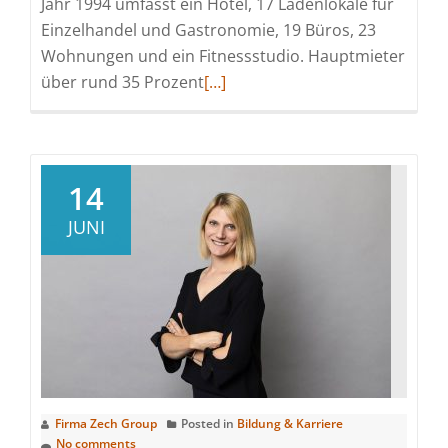
Jahr 1994 umfasst ein Hotel, 17 Ladenlokale für
Einzelhandel und Gastronomie, 19 Büros, 23
Wohnungen und ein Fitnessstudio. Hauptmieter
Read
über rund 35 Prozent
[…]
more
about
Deutsche
Fonds
14
Holding
JUNI
veräußert
Schlosskirchquartier
in
Cottbus
Firma Zech Group
Posted in
Bildung & Karriere
No comments