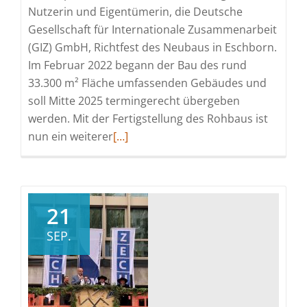
Nutzerin und Eigentümerin, die Deutsche
Gesellschaft für Internationale Zusammenarbeit
(GIZ) GmbH, Richtfest des Neubaus in Eschborn.
Im Februar 2022 begann der Bau des rund
33.300 m² Fläche umfassenden Gebäudes und
soll Mitte 2025 termingerecht übergeben
werden. Mit der Fertigstellung des Rohbaus ist
Read
nun ein weiterer
[…]
more
about
Richtfest
für
21
Neubau
SEP.
in
Eschborn