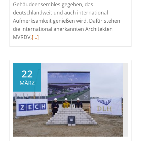
Gebäudeensembles gegeben, das
deutschlandweit und auch international
Aufmerksamkeit genießen wird. Dafür stehen
die international anerkannten Architekten
Read
MVRDV,
[…]
more
about
Grundstein
für
22
HY_live
MÄRZ
EXPO
Campus
in
Hannover
gelegt