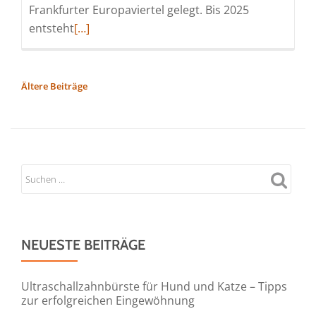
Frankfurter Europaviertel gelegt. Bis 2025
Read
entsteht
[…]
more
about
Grundstein
BEITRAGSNAVIGATION
Ältere Beiträge
für
Sparda-
Bank
Tower
und
Eingang
Messeplatz
gelegt
NEUESTE BEITRÄGE
Ultraschallzahnbürste für Hund und Katze – Tipps
zur erfolgreichen Eingewöhnung