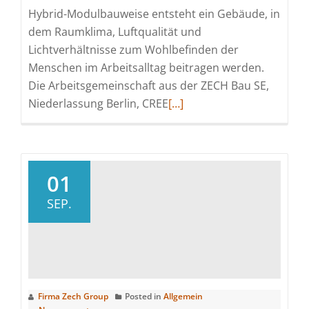
Hybrid-Modulbauweise entsteht ein Gebäude, in
dem Raumklima, Luftqualität und
Lichtverhältnisse zum Wohlbefinden der
Menschen im Arbeitsalltag beitragen werden.
Die Arbeitsgemeinschaft aus der ZECH Bau SE,
Read
Niederlassung Berlin, CREE
[…]
more
about
Richtfest
für
01
Gebäude
SEP.
M40
in
Holz-
Hybrid-
Modulbauweise
Firma Zech Group
Posted in
Allgemein
von