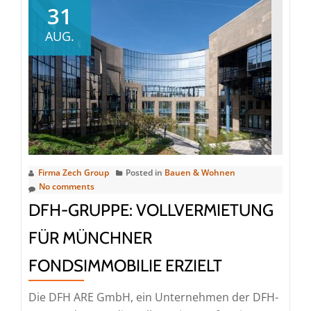
Igneo
31
erwirbt
AUG.
DAH
Gruppe
Firma Zech Group
Posted in
Bauen & Wohnen
No comments
DFH-GRUPPE: VOLLVERMIETUNG
FÜR MÜNCHNER
FONDSIMMOBILIE ERZIELT
Die DFH ARE GmbH, ein Unternehmen der DFH-