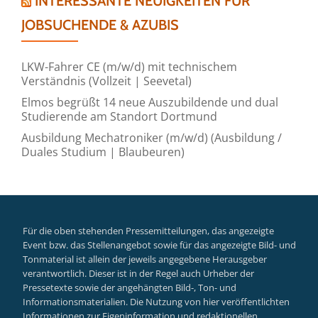
INTERESSANTE NEUIGKEITEN FÜR
JOBSUCHENDE & AZUBIS
LKW-Fahrer CE (m/w/d) mit technischem
Verständnis (Vollzeit | Seevetal)
Elmos begrüßt 14 neue Auszubildende und dual
Studierende am Standort Dortmund
Ausbildung Mechatroniker (m/w/d) (Ausbildung /
Duales Studium | Blaubeuren)
Für die oben stehenden Pressemitteilungen, das angezeigte
Event bzw. das Stellenangebot sowie für das angezeigte Bild- und
Tonmaterial ist allein der jeweils angegebene Herausgeber
verantwortlich. Dieser ist in der Regel auch Urheber der
Pressetexte sowie der angehängten Bild-, Ton- und
Informationsmaterialien. Die Nutzung von hier veröffentlichten
Informationen zur Eigeninformation und redaktionellen