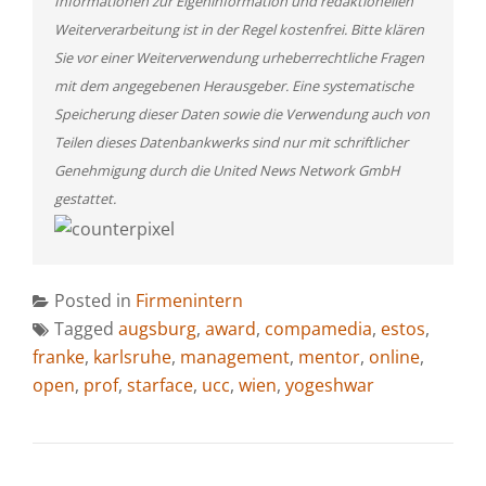
Informationen zur Eigeninformation und redaktionellen
Weiterverarbeitung ist in der Regel kostenfrei. Bitte klären
Sie vor einer Weiterverwendung urheberrechtliche Fragen
mit dem angegebenen Herausgeber. Eine systematische
Speicherung dieser Daten sowie die Verwendung auch von
Teilen dieses Datenbankwerks sind nur mit schriftlicher
Genehmigung durch die United News Network GmbH
gestattet.
Posted in
Firmenintern
Tagged
augsburg
,
award
,
compamedia
,
estos
,
franke
,
karlsruhe
,
management
,
mentor
,
online
,
open
,
prof
,
starface
,
ucc
,
wien
,
yogeshwar
BEITRAGSNAVIGATION