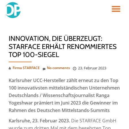
TO
Skip
to
NA
content
INNOVATION, DIE ÜBERZEUGT:
STARFACE ERHÄLT RENOMMIERTES
TOP 100-SIEGEL
Firma STARFACE
No comments
23. Februar 2023
Karlsruher UCC-Hersteller zählt erneut zu den Top
100 innovativsten mittelständischen Unternehmen
Deutschlands / Wissenschaftsjournalist Ranga
Yogeshwar prämiert im Juni 2023 die Gewinner im
Rahmen des Deutschen Mittelstands-Summits
Karlsruhe, 23. Februar 2023.
Die STARFACE GmbH
wurde zum dritten Mal mit dem begehrten Top