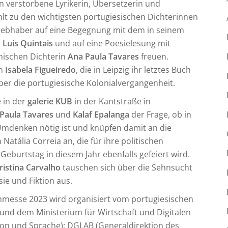
 verstorbene Lyrikerin, Übersetzerin und
ählt zu den wichtigsten portugiesischen Dichterinnen
iebhaber auf eine Begegnung mit dem in seinem
r
Luís Quintais
und auf eine Poesielesung mit
nischen Dichterin
Ana Paula Tavares
freuen.
en
Isabela Figueiredo
, die in Leipzig ihr letztes Buch
 über die portugiesische Kolonialvergangenheit.
 in der
galerie KUB
in der Kantstraße in
Paula Tavares
und
Kalaf Epalanga
der Frage, ob in
Umdenken nötig ist und knüpfen damit an die
 Natália Correia an, die für ihre politischen
eburtstag in diesem Jahr ebenfalls gefeiert wird.
ristina Carvalho
tauschen sich über die Sehnsucht
sie und Fiktion aus.
uchmesse 2023 wird organisiert vom portugiesischen
nd dem Ministerium für Wirtschaft und Digitalen
ion und Sprache); DGLAB (Generaldirektion des