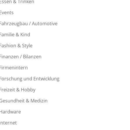
Essen & Trinken
Events
Fahrzeugbau / Automotive
Familie & Kind
Fashion & Style
Finanzen / Bilanzen
Firmenintern
Forschung und Entwicklung
Freizeit & Hobby
Gesundheit & Medizin
Hardware
Internet