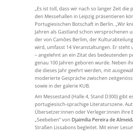
„Es ist toll, dass wir nach so langer Zeit di
den Messehallen in Leipzig präsentieren kön
Portugiesischen Botschaft in Berlin. „Wir k
Jahren als Gastland schon versprochenen u
der von Camões Berlim, der Kulturabteilung 
wird, umfasst 14 Veranstaltungen. Er steh
– angelehnt an ein Zitat des bedeutenden p
genau 100 Jahren geboren wurde. Neben ihm 
die dieses Jahr geehrt werden, mit ausgewäh
moderierte Gespräche zwischen zeitgenös
sowie in der galerie KUB.
Am Messestand (Halle 4, Stand D300) gibt es 
portugiesisch-sprachige Literaturszene. Au
Übersetzer:innen oder Verleger:innen ihre 
„Seebeben” von
Djaimilia Pereira de Almeid
Straßen Lissabons begleitet. Mit einer Lesu