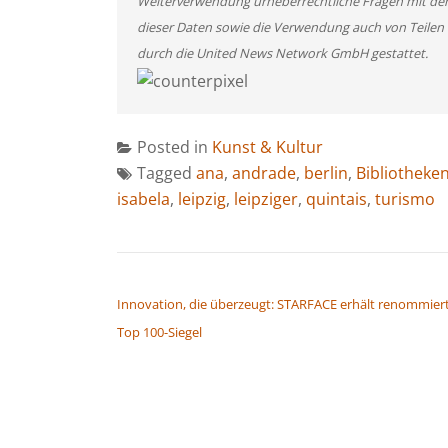
Weiterverwendung urheberrechtliche Fragen mit de
dieser Daten sowie die Verwendung auch von Teilen
durch die United News Network GmbH gestattet.
Posted in
Kunst & Kultur
Tagged
ana
,
andrade
,
berlin
,
Bibliotheke
isabela
,
leipzig
,
leipziger
,
quintais
,
turismo
BEITRAGSNAVIGATION
Innovation, die überzeugt: STARFACE erhält renommier
Top 100-Siegel