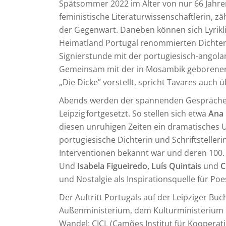
Spätsommer 2022 im Alter von nur 66 Jahren
feministische Literaturwissenschaftlerin, z
der Gegenwart. Daneben können sich Lyrikl
Heimatland Portugal renommierten Dichte
Signierstunde mit der portugiesisch-angola
Gemeinsam mit der in Mosambik geboren
„Die Dicke” vorstellt, spricht Tavares auch
Abends werden der spannenden Gespräche
Leipzig fortgesetzt. So stellen sich etwa
Ana 
diesen unruhigen Zeiten ein dramatisches 
portugiesische Dichterin und Schriftstellerin
Interventionen bekannt war und deren 100. G
Und
Isabela Figueiredo, Luís Quintais
und
C
und Nostalgie als Inspirationsquelle für Poe
Der Auftritt Portugals auf der Leipziger B
Außenministerium, dem Kulturministerium u
Wandel: CICL (Camões Institut für Kooperat