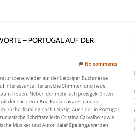
 WORTE – PORTUGAL AUF DER
No comments
teraturszene wieder auf der Leipziger Buchmesse
 auf interessante literarische Stimmen und neue
Raum freuen. Neben der mehrfach preisgekrönten
it der Dichterin
Ana Paula Tavares
eine der
um Bücherfrühling nach Leipzig. Auch der in Portugal
rtugiesische Schriftstellerin Cristina Carvalho sowie
sische Musiker und Autor
Kalaf Epalanga
werden