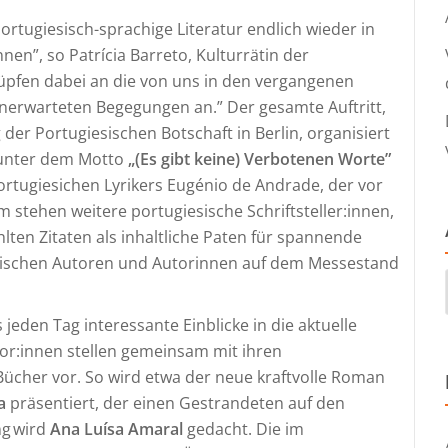
e portugiesisch-sprachige Literatur endlich wieder in
nen”, so Patrícia Barreto, Kulturrätin der
nüpfen dabei an die von uns in den vergangenen
nerwarteten Begegungen an.” Der gesamte Auftritt,
der Portugiesischen Botschaft in Berlin, organisiert
t unter dem Motto
„(Es gibt keine) Verbotenen Worte”
ortugiesichen Lyrikers Eugénio de Andrade, der vor
stehen weitere portugiesische Schriftsteller:innen,
lten Zitaten als inhaltliche Paten für spannende
sischen Autoren und Autorinnen auf dem Messestand
jeden Tag interessante Einblicke in die aktuelle
tor:innen stellen gemeinsam mit ihren
Bücher vor. So wird etwa der neue kraftvolle Roman
a
präsentiert, der einen Gestrandeten auf den
ng wird
Ana Luísa Amaral
gedacht. Die im