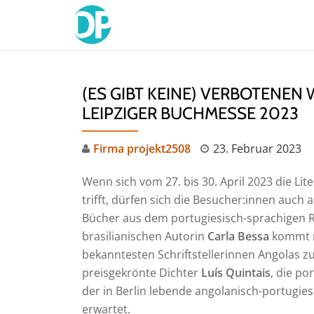
Skip
to
content
(ES GIBT KEINE) VERBOTENEN
LEIPZIGER BUCHMESSE 2023
Firma projekt2508
23. Februar 2023
Wenn sich vom 27. bis 30. April 2023 die Li
trifft, dürfen sich die Besucher:innen auch
Bücher aus dem portugiesisch-sprachigen 
brasilianischen Autorin
Carla Bessa
kommt m
bekanntesten Schriftstellerinnen Angolas z
preisgekrönte Dichter
Luís Quintais
, die po
der in Berlin lebende angolanisch-portugie
erwartet.