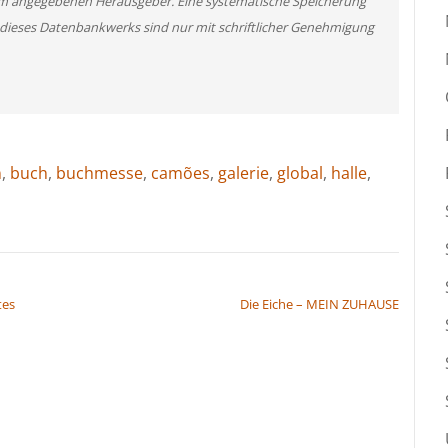
m angegebenen Herausgeber. Eine systematische Speicherung
 dieses Datenbankwerks sind nur mit schriftlicher Genehmigung
n
,
buch
,
buchmesse
,
camões
,
galerie
,
global
,
halle
,
tes
Die Eiche – MEIN ZUHAUSE