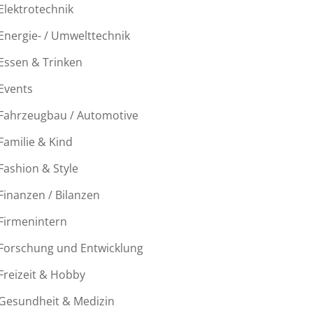
Elektrotechnik
Energie- / Umwelttechnik
Essen & Trinken
Events
Fahrzeugbau / Automotive
Familie & Kind
Fashion & Style
Finanzen / Bilanzen
Firmenintern
Forschung und Entwicklung
Freizeit & Hobby
Gesundheit & Medizin