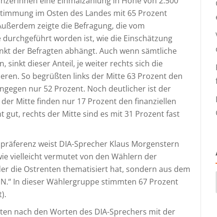
änzerinnen eine Einmalzahlung in Höhe von 2.500
stimmung im Osten des Landes mit 65 Prozent
 Außerdem zeigte die Befragung, die vom
 durchgeführt worden ist, wie die Einschätzung
kt der Befragten abhängt. Auch wenn sämtliche
inkt dieser Anteil, je weiter rechts sich die
eren. So begrüßten links der Mitte 63 Prozent den
ingegen nur 52 Prozent. Noch deutlicher ist der
der Mitte finden nur 17 Prozent den finanziellen
t gut, rechts der Mitte sind es mit 31 Prozent fast
ienpräferenz weist DIA-Sprecher Klaus Morgenstern
ie vielleicht vermutet von den Wählern der
der die Ostrenten thematisiert hat, sondern aus dem
N.“ In dieser Wählergruppe stimmten 67 Prozent
).
nten nach den Worten des DIA-Sprechers mit der