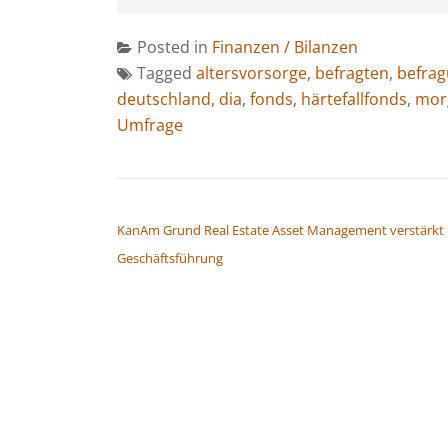
Posted in
Finanzen / Bilanzen
Tagged
altersvorsorge
,
befragten
,
befra
deutschland
,
dia
,
fonds
,
härtefallfonds
,
mor
Umfrage
BEITRAGSNAVIGATION
KanAm Grund Real Estate Asset Management verstärkt
Geschäftsführung