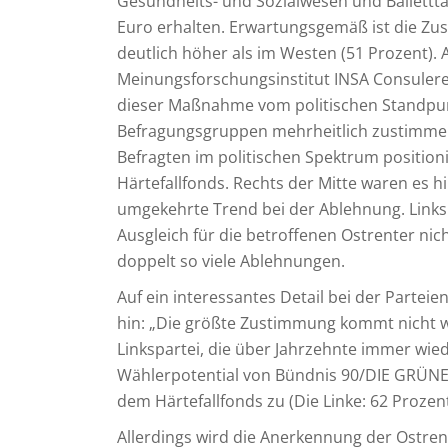
Gesundheits- und Sozialwesen und Ballettt
Euro erhalten. Erwartungsgemäß ist die Zu
deutlich höher als im Westen (51 Prozent).
Meinungsforschungsinstitut INSA Consulere
dieser Maßnahme vom politischen Standpun
Befragungsgruppen mehrheitlich zustimmen, s
Befragten im politischen Spektrum positioni
Härtefallfonds. Rechts der Mitte waren es h
umgekehrte Trend bei der Ablehnung. Links 
Ausgleich für die betroffenen Ostrenter nich
doppelt so viele Ablehnungen.
Auf ein interessantes Detail bei der Parte
hin: „Die größte Zustimmung kommt nicht w
Linkspartei, die über Jahrzehnte immer wie
Wählerpotential von Bündnis 90/DIE GRÜNE
dem Härtefallfonds zu (Die Linke: 62 Prozent
Allerdings wird die Anerkennung der Ostre