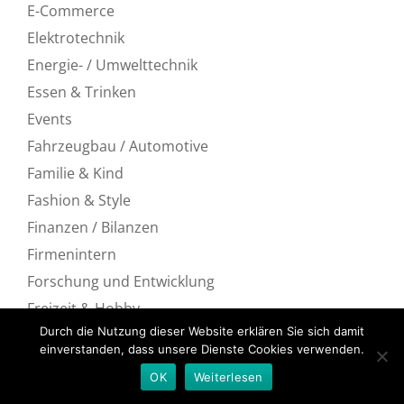
E-Commerce
Elektrotechnik
Energie- / Umwelttechnik
Essen & Trinken
Events
Fahrzeugbau / Automotive
Familie & Kind
Fashion & Style
Finanzen / Bilanzen
Firmenintern
Forschung und Entwicklung
Freizeit & Hobby
Durch die Nutzung dieser Website erklären Sie sich damit
Gesundheit & Medizin
einverstanden, dass unsere Dienste Cookies verwenden.
Hardware
OK
Weiterlesen
Internet