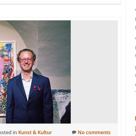
osted in
Kunst & Kultur
No comments