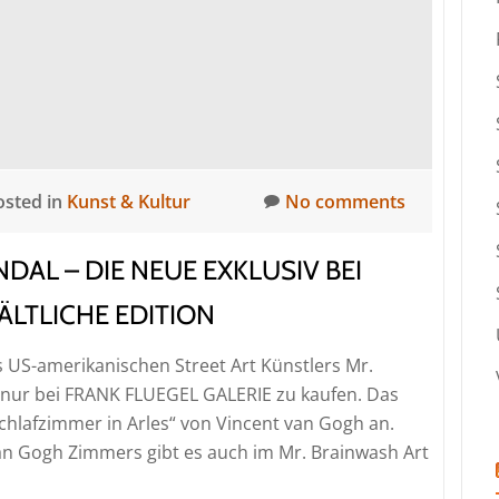
worlds
–
Soloshow
09/11/23
|
FRANK
FLUEGEL
osted in
Kunst & Kultur
No comments
GALERIE
DAL – DIE NEUE EXKLUSIV BEI
ÄLTLICHE EDITION
des US-amerikanischen Street Art Künstlers Mr.
v nur bei FRANK FLUEGEL GALERIE zu kaufen. Das
chlafzimmer in Arles“ von Vincent van Gogh an.
an Gogh Zimmers gibt es auch im Mr. Brainwash Art