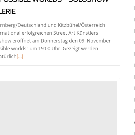
LERIE
Nürnberg/Deutschland und Kitzbühel/Österreich
rnational erfolgreichen Street Art Künstlers
oloshow eröffnet am Donnerstag den 09. November
ossible worlds" um 19:00 Uhr. Gezeigt werden
Read
atürlich
[…]
more
about
FRINGE
–
In
the
best
of
all
possible