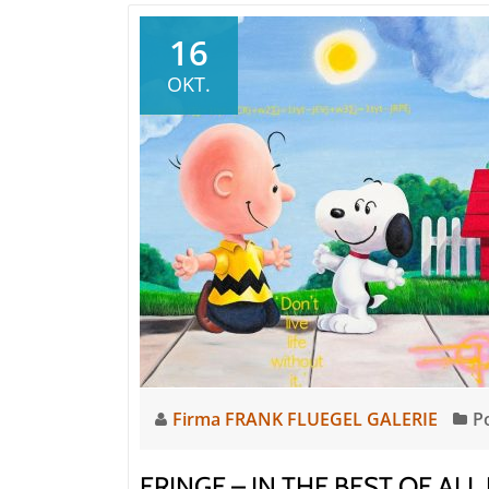
Alex
Katz
16
Autumn
OKT.
4
|
FRANK
FLUEGEL
GALERIE
–
Ausstellung
Firma FRANK FLUEGEL GALERIE
P
FRINGE – IN THE BEST OF A