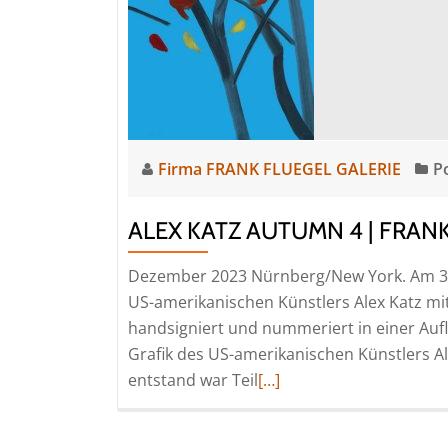
Firma FRANK FLUEGEL GALERIE
P
ALEX KATZ AUTUMN 4 | FRAN
Dezember 2023 Nürnberg/New York. Am 30.
US-amerikanischen Künstlers Alex Katz mit
handsigniert und nummeriert in einer Aufl
Grafik des US-amerikanischen Künstlers A
Read
entstand war Teil
[…]
more
about