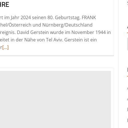
HRE
ert im Jahr 2024 seinen 80. Geburtstag. FRANK
ühel/Österreich und Nürnberg/Deutschland
reignis. David Gerstein wurde im November 1944 in
itet in der Nähe von Tel Aviv. Gerstein ist ein
Read
er
[…]
more
about
David
Gerstein
wird
80
Jahre