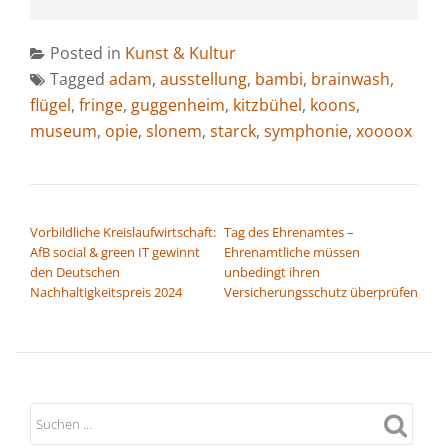
Posted in
Kunst & Kultur
Tagged
adam
,
ausstellung
,
bambi
,
brainwash
,
flügel
,
fringe
,
guggenheim
,
kitzbühel
,
koons
,
museum
,
opie
,
slonem
,
starck
,
symphonie
,
xoooox
BEITRAGSNAVIGATION
Vorbildliche Kreislaufwirtschaft:
Tag des Ehrenamtes –
AfB social & green IT gewinnt
Ehrenamtliche müssen
den Deutschen
unbedingt ihren
Nachhaltigkeitspreis 2024
Versicherungsschutz überprüfen