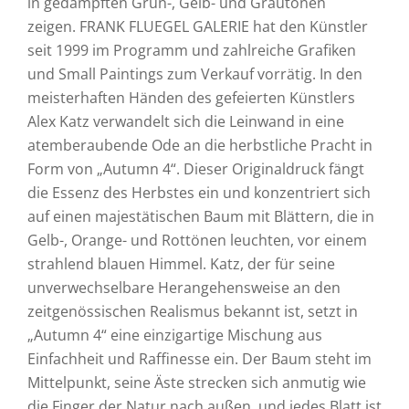
in gedämpften Grün-, Gelb- und Grautönen
zeigen. FRANK FLUEGEL GALERIE hat den Künstler
seit 1999 im Programm und zahlreiche Grafiken
und Small Paintings zum Verkauf vorrätig. In den
meisterhaften Händen des gefeierten Künstlers
Alex Katz verwandelt sich die Leinwand in eine
atemberaubende Ode an die herbstliche Pracht in
Form von „Autumn 4“. Dieser Originaldruck fängt
die Essenz des Herbstes ein und konzentriert sich
auf einen majestätischen Baum mit Blättern, die in
Gelb-, Orange- und Rottönen leuchten, vor einem
strahlend blauen Himmel. Katz, der für seine
unverwechselbare Herangehensweise an den
zeitgenössischen Realismus bekannt ist, setzt in
„Autumn 4“ eine einzigartige Mischung aus
Einfachheit und Raffinesse ein. Der Baum steht im
Mittelpunkt, seine Äste strecken sich anmutig wie
die Finger der Natur nach außen, und jedes Blatt ist