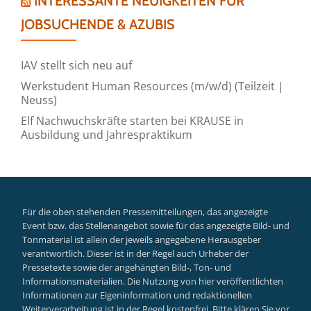
INTERESSANTE NEUIGKEITEN FÜR
JOBSUCHENDE & AZUBIS
IAV stellt sich neu auf
Werkstudent Human Resources (m/w/d) (Teilzeit |
Neuss)
Elf Nachwuchskräfte starten bei KRAUSE in
Ausbildung und Jahrespraktikum
Für die oben stehenden Pressemitteilungen, das angezeigte
Event bzw. das Stellenangebot sowie für das angezeigte Bild- und
Tonmaterial ist allein der jeweils angegebene Herausgeber
verantwortlich. Dieser ist in der Regel auch Urheber der
Pressetexte sowie der angehängten Bild-, Ton- und
Informationsmaterialien. Die Nutzung von hier veröffentlichten
Informationen zur Eigeninformation und redaktionellen
Weiterverarbeitung ist in der Regel kostenfrei. Bitte klären Sie vor