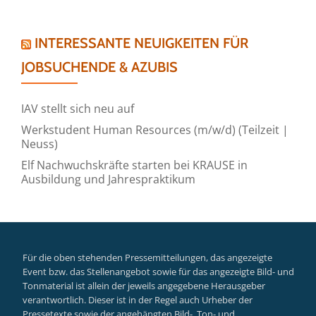
INTERESSANTE NEUIGKEITEN FÜR
JOBSUCHENDE & AZUBIS
IAV stellt sich neu auf
Werkstudent Human Resources (m/w/d) (Teilzeit |
Neuss)
Elf Nachwuchskräfte starten bei KRAUSE in
Ausbildung und Jahrespraktikum
Für die oben stehenden Pressemitteilungen, das angezeigte
Event bzw. das Stellenangebot sowie für das angezeigte Bild- und
Tonmaterial ist allein der jeweils angegebene Herausgeber
verantwortlich. Dieser ist in der Regel auch Urheber der
Pressetexte sowie der angehängten Bild-, Ton- und