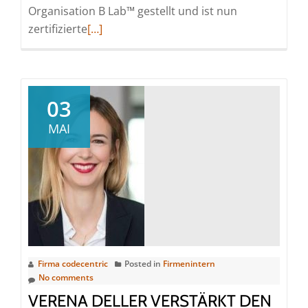
Organisation B Lab™ gestellt und ist nun
Read
zertifizierte
[…]
more
about
codecentric
AG
03
erhält
MAI
B
Corp™-
Zertifizierung
Firma codecentric
Posted in
Firmenintern
No comments
VERENA DELLER VERSTÄRKT DEN