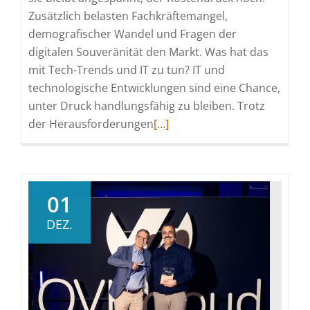
Zusätzlich belasten Fachkräftemangel,
demografischer Wandel und Fragen der
digitalen Souveränität den Markt. Was hat das
mit Tech-Trends und IT zu tun? IT und
technologische Entwicklungen sind eine Chance,
unter Druck handlungsfähig zu bleiben. Trotz
Read
der Herausforderungen
[…]
more
about
Tech
Trends
01
2026
DEZ.
in
Deutschland