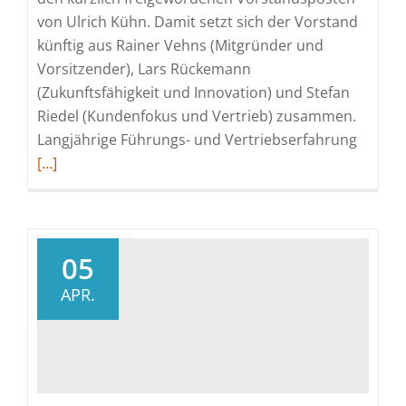
von Ulrich Kühn. Damit setzt sich der Vorstand
künftig aus Rainer Vehns (Mitgründer und
Vorsitzender), Lars Rückemann
(Zukunftsfähigkeit und Innovation) und Stefan
Riedel (Kundenfokus und Vertrieb) zusammen.
Read
Langjährige Führungs- und Vertriebserfahrung
more
[…]
about
codece
AG
ernenn
05
Stefan
APR.
Riedel
zum
neuen
Vorsta