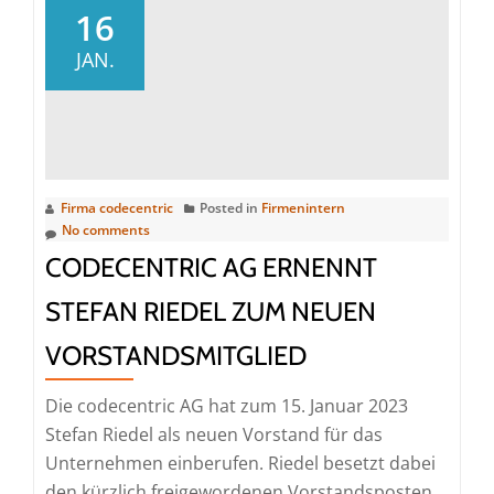
erhält
16
AIOps-
JAN.
Award
von
IBM
Firma codecentric
Posted in
Firmenintern
No comments
CODECENTRIC AG ERNENNT
STEFAN RIEDEL ZUM NEUEN
VORSTANDSMITGLIED
Die codecentric AG hat zum 15. Januar 2023
Stefan Riedel als neuen Vorstand für das
Unternehmen einberufen. Riedel besetzt dabei
den kürzlich freigewordenen Vorstandsposten