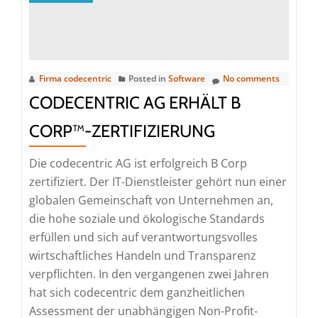
Partner
of
the
year“
Firma codecentric
Posted in
Software
No comments
ausgezeichne
CODECENTRIC AG ERHÄLT B
CORP™-ZERTIFIZIERUNG
Die codecentric AG ist erfolgreich B Corp
zertifiziert. Der IT-Dienstleister gehört nun einer
globalen Gemeinschaft von Unternehmen an,
die hohe soziale und ökologische Standards
erfüllen und sich auf verantwortungsvolles
wirtschaftliches Handeln und Transparenz
verpflichten. In den vergangenen zwei Jahren
hat sich codecentric dem ganzheitlichen
Assessment der unabhängigen Non-Profit-