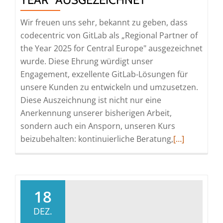
Wir freuen uns sehr, bekannt zu geben, dass
codecentric von GitLab als „Regional Partner of
the Year 2025 for Central Europe" ausgezeichnet
wurde. Diese Ehrung würdigt unser
Engagement, exzellente GitLab‑Lösungen für
unsere Kunden zu entwickeln und umzusetzen.
Diese Auszeichnung ist nicht nur eine
Anerkennung unserer bisherigen Arbeit,
sondern auch ein Ansporn, unseren Kurs
Read
beizubehalten: kontinuierliche Beratung,
[…]
more
about
codecentric
als
18
„GitLab
DEZ.
Regional