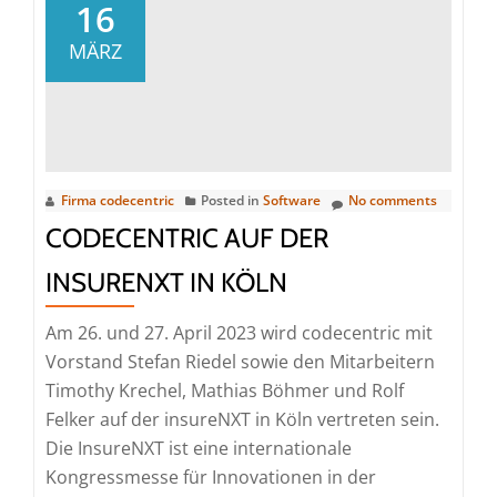
Deller
16
verstärkt
MÄRZ
den
Vorstand
der
codecentric
AG
Firma codecentric
Posted in
Software
No comments
CODECENTRIC AUF DER
INSURENXT IN KÖLN
Am 26. und 27. April 2023 wird codecentric mit
Vorstand Stefan Riedel sowie den Mitarbeitern
Timothy Krechel, Mathias Böhmer und Rolf
Felker auf der insureNXT in Köln vertreten sein.
Die InsureNXT ist eine internationale
Kongressmesse für Innovationen in der