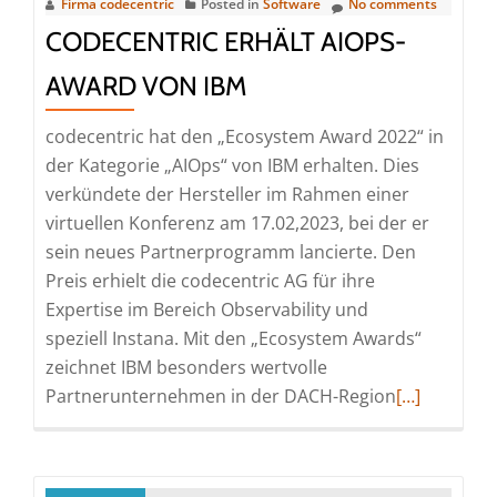
Firma codecentric
Posted in
Software
No comments
CODECENTRIC ERHÄLT AIOPS-
AWARD VON IBM
codecentric hat den „Ecosystem Award 2022“ in
der Kategorie „AIOps“ von IBM erhalten. Dies
verkündete der Hersteller im Rahmen einer
virtuellen Konferenz am 17.02,2023, bei der er
sein neues Partnerprogramm lancierte. Den
Preis erhielt die codecentric AG für ihre
Expertise im Bereich Observability und
speziell Instana. Mit den „Ecosystem Awards“
zeichnet IBM besonders wertvolle
Read
Partnerunternehmen in der DACH-Region
[…]
more
about
codecentric