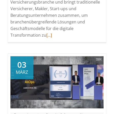
Versicherungsbranche und bringt traditionelle
Versicherer, Makler, Start-ups und
Beratungsunternehmen zusammen, um
branchenübergreifende Lösungen und
Geschäftsmodelle für die digitale
Read
Transformation zu
[…]
more
about
codecentric
auf
03
der
MÄRZ
insureNXT
in
Köln