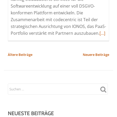
Softwareentwicklung auf einer voll DSGVO-
konformen Plattform entwickeln. Die
Zusammenarbeit mit codecentric ist Teil der
strategischen Ausrichtung von IONOS, das PaaS-
Read
Portfolio verstärkt mit Partnern auszubauen.
[…]
more
about
codecent
BEITRAGSNAVIGATION
Ältere Beiträge
Neuere Beiträge
und
IONOS
werden
strategi
Partner
NEUESTE BEITRÄGE