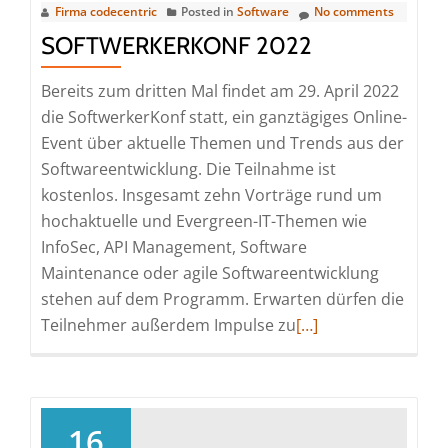
Firma codecentric
Posted in
Software
No comments
SOFTWERKERKONF 2022
Bereits zum dritten Mal findet am 29. April 2022
die SoftwerkerKonf statt, ein ganztägiges Online-
Event über aktuelle Themen und Trends aus der
Softwareentwicklung. Die Teilnahme ist
kostenlos. Insgesamt zehn Vorträge rund um
hochaktuelle und Evergreen-IT-Themen wie
InfoSec, API Management, Software
Maintenance oder agile Softwareentwicklung
stehen auf dem Programm. Erwarten dürfen die
Read
Teilnehmer außerdem Impulse zu
[…]
more
about
SoftwerkerKonf
2022
16