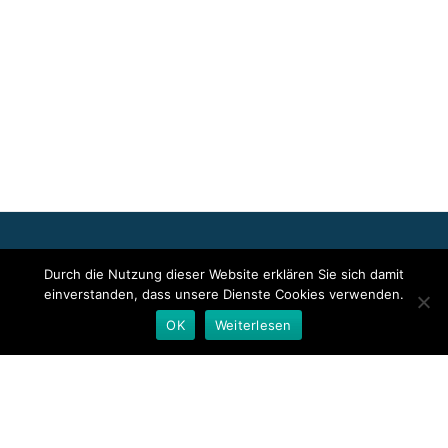
Für die oben stehenden Pressemitteilungen, das angezeigte
Durch die Nutzung dieser Website erklären Sie sich damit
Event bzw. das Stellenangebot sowie für das angezeigte Bild- und
einverstanden, dass unsere Dienste Cookies verwenden.
Tonmaterial ist allein der jeweils angegebene Herausgeber
verantwortlich. Dieser ist in der Regel auch Urheber der
OK
Weiterlesen
Pressetexte sowie der angehängten Bild-, Ton- und
Informationsmaterialien. Die Nutzung von hier veröffentlichten
Informationen zur Eigeninformation und redaktionellen
Weiterverarbeitung ist in der Regel kostenfrei. Bitte klären Sie vor
einer Weiterverwendung urheberrechtliche Fragen mit dem
angegebenen Herausgeber.