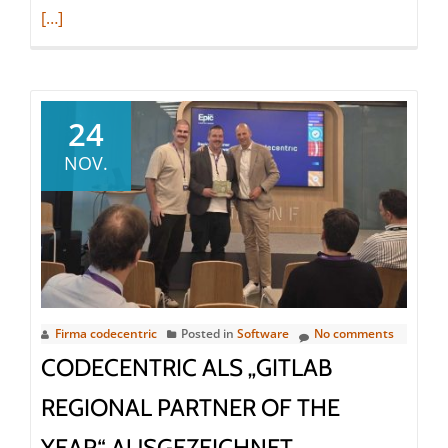
more
[…]
about
codece
AG
erhält
24
„Partn
NOV.
of
the
Year
–
DACH“
2025
Award
Firma codecentric
Posted in
Software
No comments
von
CODECENTRIC ALS „GITLAB
OVHcl
REGIONAL PARTNER OF THE
YEAR“ AUSGEZEICHNET