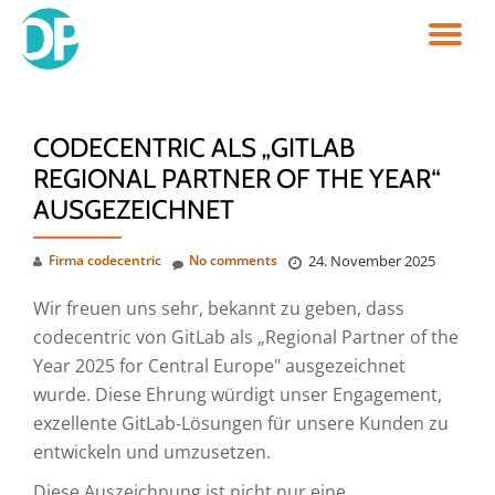
TO
Skip
to
NA
content
CODECENTRIC ALS „GITLAB
REGIONAL PARTNER OF THE YEAR“
AUSGEZEICHNET
Firma codecentric
No comments
24. November 2025
Wir freuen uns sehr, bekannt zu geben, dass
codecentric von GitLab als „Regional Partner of the
Year 2025 for Central Europe" ausgezeichnet
wurde. Diese Ehrung würdigt unser Engagement,
exzellente GitLab‑Lösungen für unsere Kunden zu
entwickeln und umzusetzen.
Diese Auszeichnung ist nicht nur eine