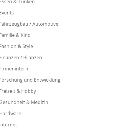
Essen & Trinken
Events
Fahrzeugbau / Automotive
Familie & Kind
Fashion & Style
Finanzen / Bilanzen
Firmenintern
Forschung und Entwicklung
Freizeit & Hobby
Gesundheit & Medizin
Hardware
Internet