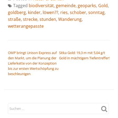
Tagged
biodiversität
,
gemeinde
,
geoparks
,
Gold
,
goldberg
,
kinder
,
löwen??
,
ries
,
schober
,
sonntag
,
straße
,
strecke
,
stunden
,
Wanderung
,
wetterangepasste
BEITRAGSNAVIGATION
OMP bringt Unison Express auf
Sitka Gold: 19,3 m mit 5,04 g/t
den Markt, um die Planung der
Gold in mächtigem Tiefentreffer!
Lieferkette von der Konzeption
bis zur ersten Wertschöpfung zu
beschleunigen