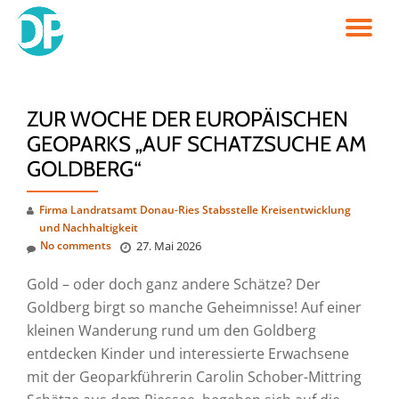
TO
Skip
to
NA
content
ZUR WOCHE DER EUROPÄISCHEN
GEOPARKS „AUF SCHATZSUCHE AM
GOLDBERG“
Firma Landratsamt Donau-Ries Stabsstelle Kreisentwicklung
und Nachhaltigkeit
No comments
27. Mai 2026
Gold – oder doch ganz andere Schätze? Der
Goldberg birgt so manche Geheimnisse! Auf einer
kleinen Wanderung rund um den Goldberg
entdecken Kinder und interessierte Erwachsene
mit der Geoparkführerin Carolin Schober-Mittring