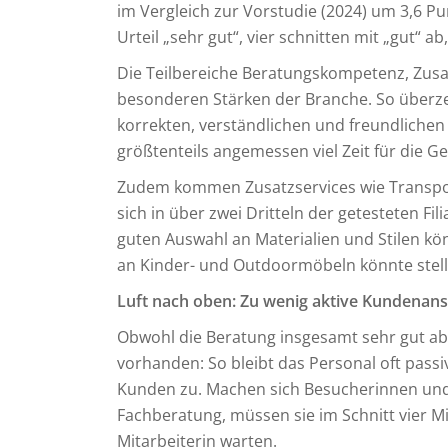
im Vergleich zur Vorstudie (2024) um 3,6 Pu
Urteil „sehr gut“, vier schnitten mit „gut“ ab
Die Teilbereiche Beratungskompetenz, Zusat
besonderen Stärken der Branche. So überze
korrekten, verständlichen und freundliche
größtenteils angemessen viel Zeit für die G
Zudem kommen Zusatzservices wie Transport
sich in über zwei Dritteln der getesteten Fi
guten Auswahl an Materialien und Stilen kö
an Kinder- und Outdoormöbeln könnte stell
Luft nach oben: Zu wenig aktive Kundenan
Obwohl die Beratung insgesamt sehr gut ab
vorhanden: So bleibt das Personal oft pass
Kunden zu. Machen sich Besucherinnen und
Fachberatung, müssen sie im Schnitt vier Mi
Mitarbeiterin warten.