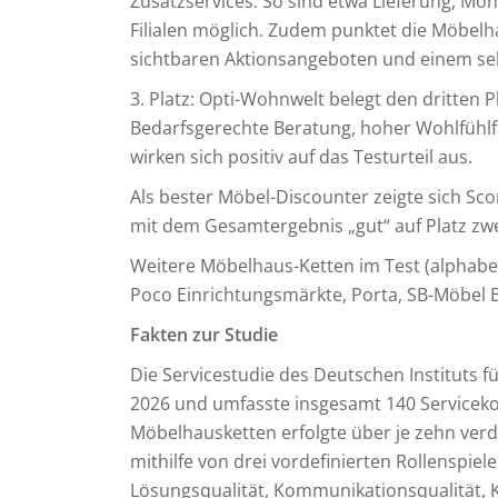
Zusatzservices. So sind etwa Lieferung, Mon
Filialen möglich. Zudem punktet die Möbel
sichtbaren Aktionsangeboten und einem se
3. Platz: Opti-Wohnwelt belegt den dritten Pl
Bedarfsgerechte Beratung, hoher Wohlfühlfa
wirken sich positiv auf das Testurteil aus.
Als bester Möbel-Discounter zeigte sich Sco
mit dem Gesamtergebnis „gut“ auf Platz zwei, 
Weitere Möbelhaus-Ketten im Test (alphabeti
Poco Einrichtungsmärkte, Porta, SB-Möbel 
Fakten zur Studie
Die Servicestudie des Deutschen Instituts für
2026 und umfasste insgesamt 140 Servicekon
Möbelhausketten erfolgte über je zehn ver
mithilfe von drei vordefinierten Rollenspi
Lösungsqualität, Kommunikationsqualität, 