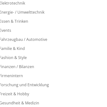
Elektrotechnik
Energie- / Umwelttechnik
Essen & Trinken
Events
Fahrzeugbau / Automotive
Familie & Kind
Fashion & Style
Finanzen / Bilanzen
Firmenintern
Forschung und Entwicklung
Freizeit & Hobby
Gesundheit & Medizin