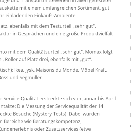
tage und Transportmittelverleih in allen getesteten
hauskette mit einem umfangreichen Sortiment, gut
hr einladenden Einkaufs-Ambiente.
atz, ebenfalls mit dem Testurteil „sehr gut“.
ktor in Gesprächen und eine große Produktvielfalt
nto mit dem Qualitätsurteil „sehr gut“. Mömax folgt
Roller auf Platz drei, ebenfalls mit „gut“.
sch): Ikea, Jysk, Maisons du Monde, Möbel Kraft,
Boss und Segmüller.
 Service-Qualität erstreckte sich von Januar bis April
takte: Die Messung der Servicequalität der 14
deckte Besuche (Mystery-Tests). Dabei wurden
elen Bereiche wie Beratungskompetenz,
Kundenerlebnis oder Zusatzservices (etwa