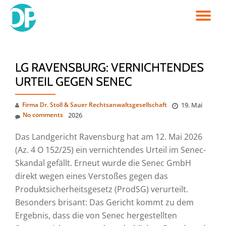
TO
Skip
to
NA
content
LG RAVENSBURG: VERNICHTENDES
URTEIL GEGEN SENEC
Firma Dr. Stoll & Sauer Rechtsanwaltsgesellschaft
19. Mai
No comments
2026
Das Landgericht Ravensburg hat am 12. Mai 2026
(Az. 4 O 152/25) ein vernichtendes Urteil im Senec-
Skandal gefällt. Erneut wurde die Senec GmbH
direkt wegen eines Verstoßes gegen das
Produktsicherheitsgesetz (ProdSG) verurteilt.
Besonders brisant: Das Gericht kommt zu dem
Ergebnis, dass die von Senec hergestellten