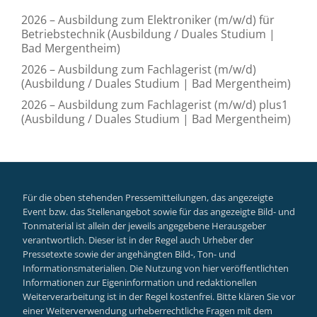
2026 – Ausbildung zum Elektroniker (m/w/d) für
Betriebstechnik (Ausbildung / Duales Studium |
Bad Mergentheim)
2026 – Ausbildung zum Fachlagerist (m/w/d)
(Ausbildung / Duales Studium | Bad Mergentheim)
2026 – Ausbildung zum Fachlagerist (m/w/d) plus1
(Ausbildung / Duales Studium | Bad Mergentheim)
Für die oben stehenden Pressemitteilungen, das angezeigte
Event bzw. das Stellenangebot sowie für das angezeigte Bild- und
Tonmaterial ist allein der jeweils angegebene Herausgeber
verantwortlich. Dieser ist in der Regel auch Urheber der
Pressetexte sowie der angehängten Bild-, Ton- und
Informationsmaterialien. Die Nutzung von hier veröffentlichten
Informationen zur Eigeninformation und redaktionellen
Weiterverarbeitung ist in der Regel kostenfrei. Bitte klären Sie vor
einer Weiterverwendung urheberrechtliche Fragen mit dem