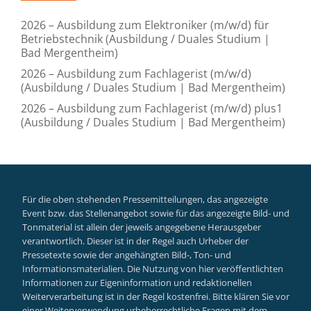
2026 – Ausbildung zum Elektroniker (m/w/d) für
Betriebstechnik (Ausbildung / Duales Studium |
Bad Mergentheim)
2026 – Ausbildung zum Fachlagerist (m/w/d)
(Ausbildung / Duales Studium | Bad Mergentheim)
2026 – Ausbildung zum Fachlagerist (m/w/d) plus1
(Ausbildung / Duales Studium | Bad Mergentheim)
Für die oben stehenden Pressemitteilungen, das angezeigte
Event bzw. das Stellenangebot sowie für das angezeigte Bild- und
Tonmaterial ist allein der jeweils angegebene Herausgeber
verantwortlich. Dieser ist in der Regel auch Urheber der
Pressetexte sowie der angehängten Bild-, Ton- und
Informationsmaterialien. Die Nutzung von hier veröffentlichten
Informationen zur Eigeninformation und redaktionellen
Weiterverarbeitung ist in der Regel kostenfrei. Bitte klären Sie vor
einer Weiterverwendung urheberrechtliche Fragen mit dem