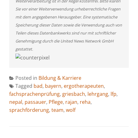
Weiterverarbeitung ist in der Regel kostenfrei. Bitte klären
Sie vor einer Weiterverwendung urheberrechtliche Fragen
mit dem angegebenen Herausgeber. Eine systematische
Speicherung dieser Daten sowie die Verwendung auch von
Teilen dieses Datenbankwerks sind nur mit schriftlicher
Genehmigung durch die United News Network GmbH
gestattet.
Posted in
Bildung & Karriere
Tagged
bad
,
bayern
,
ergotherapeuten
,
fachsprachenprüfung
,
griesbach
,
lehrgang
,
lfp
,
nepal
,
passauer
,
Pflege
,
rajan
,
reha
,
sprachförderung
,
team
,
wolf
BEITRAGSNAVIGATION