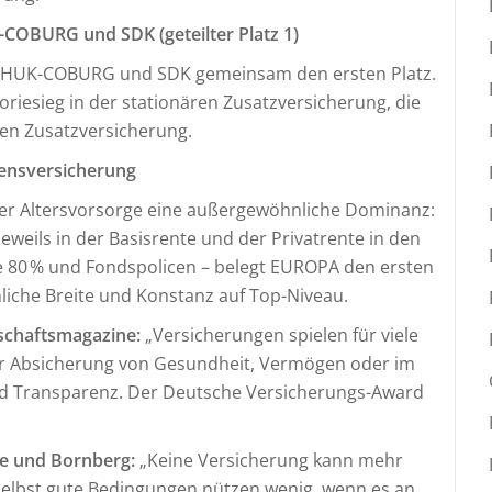
COBURG und SDK (geteilter Platz 1)
n HUK-COBURG und SDK gemeinsam den ersten Platz.
esieg in der stationären Zusatzversicherung, die
en Zusatzversicherung.
ensversicherung
der Altersvorsorge eine außergewöhnliche Dominanz:
eweils in der Basisrente und der Privatrente in den
ie 80 % und Fondspolicen – belegt EUROPA den ersten
iche Breite und Konstanz auf Top-Niveau.
tschaftsmagazine:
„Versicherungen spielen für viele
der Absicherung von Gesundheit, Vermögen oder im
und Transparenz. Der Deutsche Versicherungs-Award
ke und Bornberg:
„Keine Versicherung kann mehr
h selbst gute Bedingungen nützen wenig, wenn es an