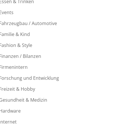
Essen & Trinken
Events
Fahrzeugbau / Automotive
Familie & Kind
Fashion & Style
Finanzen / Bilanzen
Firmenintern
Forschung und Entwicklung
Freizeit & Hobby
Gesundheit & Medizin
Hardware
Internet