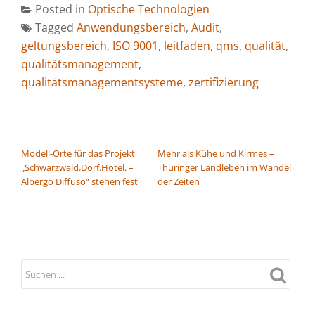
Posted in
Optische Technologien
Tagged
Anwendungsbereich
,
Audit
,
geltungsbereich
,
ISO 9001
,
leitfaden
,
qms
,
qualität
,
qualitätsmanagement
,
qualitätsmanagementsysteme
,
zertifizierung
BEITRAGSNAVIGATION
Modell-Orte für das Projekt
Mehr als Kühe und Kirmes –
„Schwarzwald.Dorf.Hotel. –
Thüringer Landleben im Wandel
Albergo Diffuso“ stehen fest
der Zeiten