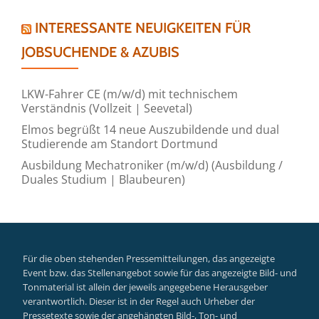
INTERESSANTE NEUIGKEITEN FÜR
JOBSUCHENDE & AZUBIS
LKW-Fahrer CE (m/w/d) mit technischem
Verständnis (Vollzeit | Seevetal)
Elmos begrüßt 14 neue Auszubildende und dual
Studierende am Standort Dortmund
Ausbildung Mechatroniker (m/w/d) (Ausbildung /
Duales Studium | Blaubeuren)
Für die oben stehenden Pressemitteilungen, das angezeigte
Event bzw. das Stellenangebot sowie für das angezeigte Bild- und
Tonmaterial ist allein der jeweils angegebene Herausgeber
verantwortlich. Dieser ist in der Regel auch Urheber der
Pressetexte sowie der angehängten Bild-, Ton- und