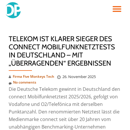
TO
Skip
to
NA
content
TELEKOM IST KLARER SIEGER DES
CONNECT MOBILFUNKNETZTESTS
IN DEUTSCHLAND – MIT
„ÜBERRAGENDEN“ ERGEBNISSEN
Firma Five Monkeys Tech
26. November 2025
No comments
Die Deutsche Telekom gewinnt in Deutschland den
connect Mobilfunknetztest 2025/2026, gefolgt von
Vodafone und O2/Telefónica mit derselben
Punktanzahl. Den renommierten Netztest lässt die
Medienmarke connect seit über 20 Jahren vom
unabhängigen Benchmarking-Unternehmen