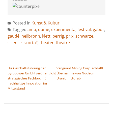
Posted in
Kunst & Kultur
Tagged
amp
,
dome
,
experimenta
,
festival
,
gabor
,
gaudé
,
heilbronn
,
klett
,
perrig
,
prix
,
schwarze
,
science
,
scorta?
,
theater
,
theatre
BEITRAGSNAVIGATION
Die Geschäftsführung der
Vanguard Mining Corp. schließt
pyropower GmbH veröffentlicht
Übernahme von Nucleon
strategisches Fachbuch für
Uranium Ltd. ab
nachhaltige Innovation im
Mittelstand