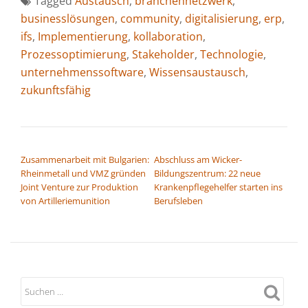
Tagged
Austausch
,
branchennetzwerk
,
businesslösungen
,
community
,
digitalisierung
,
erp
,
ifs
,
Implementierung
,
kollaboration
,
Prozessoptimierung
,
Stakeholder
,
Technologie
,
unternehmenssoftware
,
Wissensaustausch
,
zukunftsfähig
BEITRAGSNAVIGATION
Zusammenarbeit mit Bulgarien:
Abschluss am Wicker-
Rheinmetall und VMZ gründen
Bildungszentrum: 22 neue
Joint Venture zur Produktion
Krankenpflegehelfer starten ins
von Artilleriemunition
Berufsleben