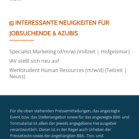
INTERESSANTE NEUIGKEITEN FÜR
JOBSUCHENDE & AZUBIS
Specialist Marketing (d/m/w) (Vollzeit | Hofgeismar)
IAV stellt sich neu auf
Werkstudent Human Resources (m/w/d) (Teilzeit |
Neuss)
Für die oben stehenden Pressemitteilungen, das angezeigte
Event bzw. das Stellenangebot sowie für das angezeigte Bild- und
Tonmaterial ist allein der jeweils angegebene Herausgeber
verantwortlich. Dieser ist in der Regel auch Urheber der
Pressetexte sowie der angehängten Bild-, Ton- und