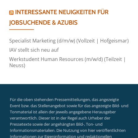
INTERESSANTE NEUIGKEITEN FÜR
JOBSUCHENDE & AZUBIS
Specialist Marketing (d/m/w) (Vollzeit | Hofgeismar)
IAV stellt sich neu auf
Werkstudent Human Resources (m/w/d) (Teilzeit |
Neuss)
Für die oben stehenden Pressemitteilungen, das angezeigte
Event bzw. das Stellenangebot sowie für das angezeigte Bild- und
Tonmaterial ist allein der jeweils angegebene Herausgeber
verantwortlich. Dieser ist in der Regel auch Urheber der
Pressetexte sowie der angehängten Bild-, Ton- und
Informationsmaterialien. Die Nutzung von hier veröffentlichten
Informationen zur Eigeninformation und redaktionellen