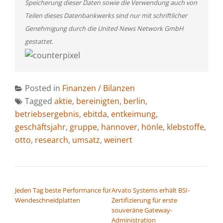
Speicherung dieser Daten sowie die Verwendung auch von
Teilen dieses Datenbankwerks sind nur mit schriftlicher
Genehmigung durch die United News Network GmbH
gestattet.
Posted in
Finanzen / Bilanzen
Tagged
aktie
,
bereinigten
,
berlin
,
betriebsergebnis
,
ebitda
,
entkeimung
,
geschäftsjahr
,
gruppe
,
hannover
,
hönle
,
klebstoffe
,
otto
,
research
,
umsatz
,
weinert
BEITRAGSNAVIGATION
Jeden Tag beste Performance für
Arvato Systems erhält BSI-
Wendeschneidplatten
Zertifizierung für erste
souveräne Gateway-
Administration