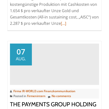
kostengünstige Produktion mit Cashkosten von
1.654 $ pro verkaufter Unze Gold und
Gesamtkosten (All-in sustaining cost, „AISC“) von
Read
2.287 $ pro verkaufter Unze
[…]
more
about
Heliostar
präsentiert
07
Finanz-
AUG.
und
Betriebsergebnis
für
das
zweite
Firma IR-WORLD.com Finanzkommunikation
Quartal
Posted in
Firmenintern
No comments
2026
THE PAYMENTS GROUP HOLDING
mit