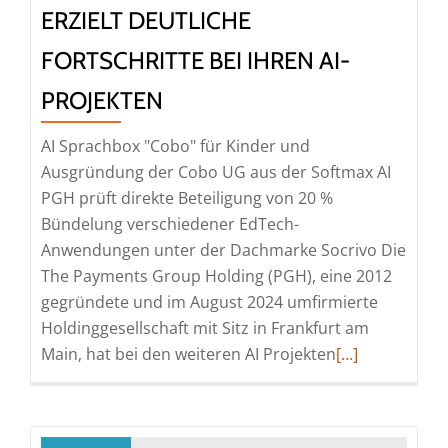
Goldproduktion
ERZIELT DEUTLICHE
und
FORTSCHRITTE BEI IHREN AI-
Barreserven
in
PROJEKTEN
Rekordhöhe
AI Sprachbox "Cobo" für Kinder und
Ausgründung der Cobo UG aus der Softmax AI
PGH prüft direkte Beteiligung von 20 %
Bündelung verschiedener EdTech-
Anwendungen unter der Dachmarke Socrivo Die
The Payments Group Holding (PGH), eine 2012
gegründete und im August 2024 umfirmierte
Holdinggesellschaft mit Sitz in Frankfurt am
Read
Main, hat bei den weiteren AI Projekten
[…]
more
about
The