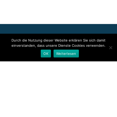
Für die oben stehenden Pressemitteilungen, das angezeigte
Durch die Nutzung dieser Website erklären Sie sich damit
Event bzw. das Stellenangebot sowie für das angezeigte Bild- und
einverstanden, dass unsere Dienste Cookies verwenden.
Tonmaterial ist allein der jeweils angegebene Herausgeber
verantwortlich. Dieser ist in der Regel auch Urheber der
OK
Weiterlesen
Pressetexte sowie der angehängten Bild-, Ton- und
Informationsmaterialien. Die Nutzung von hier veröffentlichten
Informationen zur Eigeninformation und redaktionellen
Weiterverarbeitung ist in der Regel kostenfrei. Bitte klären Sie vor
einer Weiterverwendung urheberrechtliche Fragen mit dem
angegebenen Herausgeber.
Deutsche Presseindex
Secondary