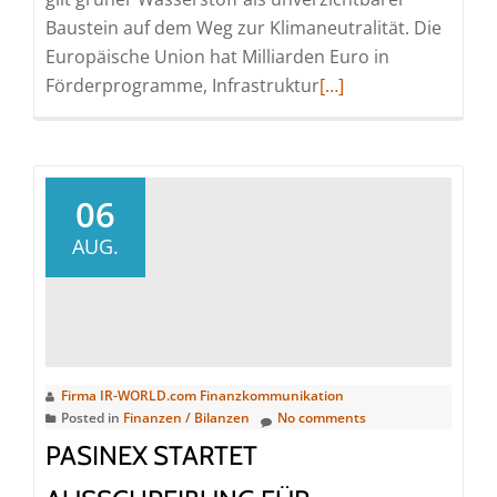
Baustein auf dem Weg zur Klimaneutralität. Die
Europäische Union hat Milliarden Euro in
Read
Förderprogramme, Infrastruktur
[…]
more
about
Dr.
Reuter
06
Investor
AUG.
Relations
–
Europa
investiert
Milliarden
Firma IR-WORLD.com Finanzkommunikation
in
Posted in
Finanzen / Bilanzen
No comments
Wasserstoff
PASINEX STARTET
–
doch