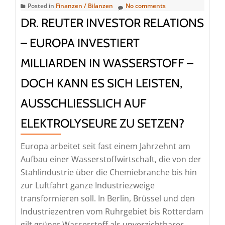
Posted in
Finanzen / Bilanzen
No comments
Durchbruch:
DR. REUTER INVESTOR RELATIONS
Warum
Eli
– EUROPA INVESTIERT
Lillys
MILLIARDEN IN WASSERSTOFF –
Deal
den
DOCH KANN ES SICH LEISTEN,
Beginn
AUSSCHLIESSLICH AUF E
eines
neuen
LEKTROLYSEURE ZU SETZEN?
Therapiemarktes
markieren
Europa arbeitet seit fast einem Jahrzehnt am
könnte
Aufbau einer Wasserstoffwirtschaft, die von der
Stahlindustrie über die Chemiebranche bis hin
zur Luftfahrt ganze Industriezweige
transformieren soll. In Berlin, Brüssel und den
Industriezentren vom Ruhrgebiet bis Rotterdam
gilt grüner Wasserstoff als unverzichtbarer