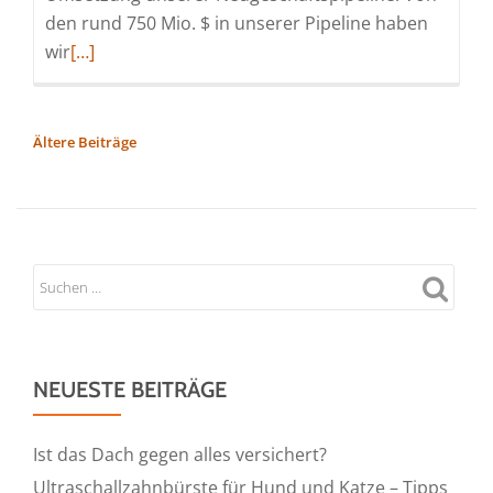
den rund 750 Mio. $ in unserer Pipeline haben
Read
wir
[…]
more
about
Loar
BEITRAGSNAVIGATION
Ältere Beiträge
Holdings
Inc.
meldet
Rekordergebnisse
für
das
zweite
Quartal
NEUESTE BEITRÄGE
2026
und
eine
Ist das Dach gegen alles versichert?
Aufwärtskorrektur
Ultraschallzahnbürste für Hund und Katze – Tipps