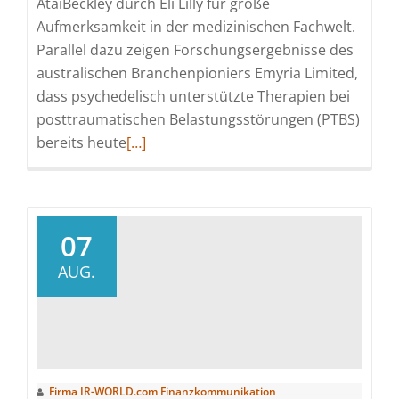
AtaiBeckley durch Eli Lilly für große
Aufmerksamkeit in der medizinischen Fachwelt.
Parallel dazu zeigen Forschungsergebnisse des
australischen Branchenpioniers Emyria Limited,
dass psychedelisch unterstützte Therapien bei
posttraumatischen Belastungsstörungen (PTBS)
Read
bereits heute
[…]
more
about
Dr.
Reuter
07
Investor
AUG.
Relations
–
Psychedelika
vor
dem
Firma IR-WORLD.com Finanzkommunikation
Milliarden-