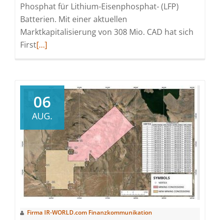
Phosphat für Lithium-Eisenphosphat- (LFP)
Batterien. Mit einer aktuellen
Marktkapitalisierung von 308 Mio. CAD hat sich
Read
First
[…]
more
about
Rockstone
News
06
–
AUG.
First
Phosphate
und
der
Aufstieg
der
nordamerikanischen
Batterie-
Firma IR-WORLD.com Finanzkommunikation