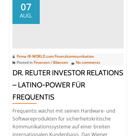
Payments
07
Group
AUG.
Holding
erzielt
deutliche
Fortschritte
bei
Firma IR-WORLD.com Finanzkommunikation
ihren
Posted in
Finanzen / Bilanzen
No comments
AI-
DR. REUTER INVESTOR RELATIONS
Projekten
– LATINO-POWER FÜR
FREQUENTIS
Frequentis wächst mit seinen Hardware- und
Softwareprodukten für sicherheitskritische
Kommunikationssysteme auf einer breiten
internationalen Kundenbasis. Das Wiener