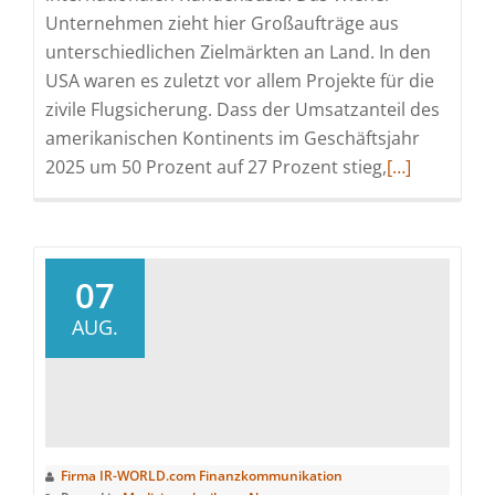
Unternehmen zieht hier Großaufträge aus
unterschiedlichen Zielmärkten an Land. In den
USA waren es zuletzt vor allem Projekte für die
zivile Flugsicherung. Dass der Umsatzanteil des
amerikanischen Kontinents im Geschäftsjahr
Read
2025 um 50 Prozent auf 27 Prozent stieg,
[…]
more
about
Dr.
Reuter
07
Investor
AUG.
Relations
–
Latino-
Power
für
Firma IR-WORLD.com Finanzkommunikation
Frequentis