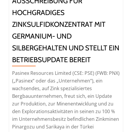
AUSSCHREIBUNG FÜR
kann
HOCHGRADIGES
es
sich
ZINKSULFIDKONZENTRAT MIT
leisten,
GERMANIUM- UND
ausschließlich
auf
SILBERGEHALTEN UND STELLT EIN
Elektrolyseure
BETRIEBSUPDATE BEREIT
zu
setzen?
Pasinex Resources Limited (CSE: PSE) (FWB: PNX)
(„Pasinex“ oder das „Unternehmen“), ein
wachsendes, auf Zink spezialisiertes
Bergbauunternehmen, freut sich, ein Update
zur Produktion, zur Minenentwicklung und zu
den Explorationsaktivitäten in seinen zu 100 %
im Unternehmensbesitz befindlichen Zinkminen
Pinargozu und Sarikaya in der Türkei