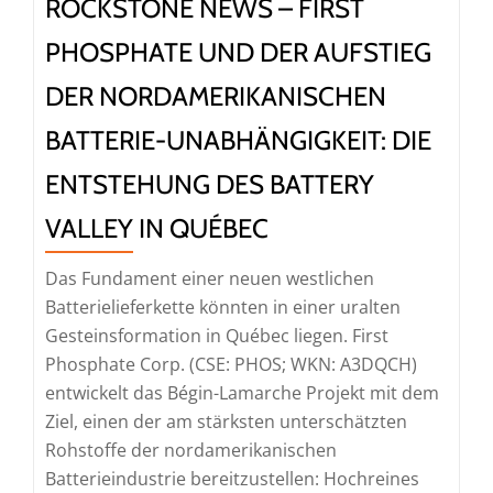
ein
ROCKSTONE NEWS – FIRST
Betriebsupdate
PHOSPHATE UND DER AUFSTIEG
bereit
DER NORDAMERIKANISCHEN
BATTERIE-UNABHÄNGIGKEIT: DIE
ENTSTEHUNG DES BATTERY
VALLEY IN QUÉBEC
Das Fundament einer neuen westlichen
Batterielieferkette könnten in einer uralten
Gesteinsformation in Québec liegen. First
Phosphate Corp. (CSE: PHOS; WKN: A3DQCH)
entwickelt das Bégin-Lamarche Projekt mit dem
Ziel, einen der am stärksten unterschätzten
Rohstoffe der nordamerikanischen
Batterieindustrie bereitzustellen: Hochreines