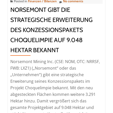
Unabhängigkeit:
Posted in
Finanzen / Bilanzen
No comments
Die
NORSEMONT GIBT DIE
Entstehung
STRATEGISCHE ERWEITERUNG
des
Battery
DES KONZESSIONSPAKETS
Valley
CHOQUELIMPIE AUF 9.048
in
Québec
HEKTAR BEKANNT
Norsemont Mining Inc. (CSE: NOM, OTC: NRRSF,
FWB: LXZ1) („Norsemont“ oder das
„Unternehmen“) gibt eine strategische
Erweiterung seines Konzessionspakets im
Projekt Choquelimpie bekannt. Mit den neu
abgesteckten Flächen kommen weitere 3.291
Hektar hinzu. Damit vergrößert sich das
gesamte Projektgebiet auf 9.048 Hektar und