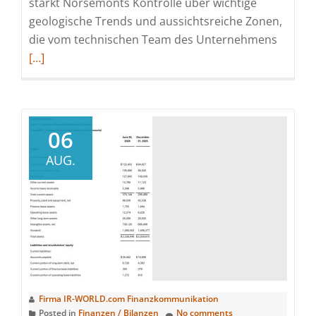
stärkt Norsemonts Kontrolle über wichtige
geologische Trends und aussichtsreiche Zonen,
Read
die vom technischen Team des Unternehmens
more
[…]
about
Norse
gibt
die
06
strateg
AUG.
Erweit
des
Konzes
Choque
auf
9.048
Hektar
bekann
Firma IR-WORLD.com Finanzkommunikation
Posted in
Finanzen / Bilanzen
No comments