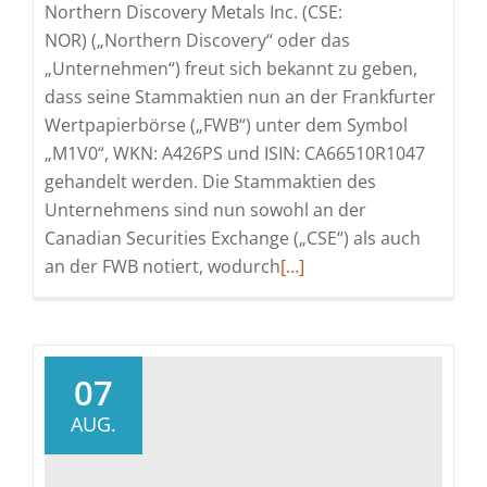
Northern Discovery Metals Inc. (CSE:
NOR) („Northern Discovery“ oder das
„Unternehmen“) freut sich bekannt zu geben,
dass seine Stammaktien nun an der Frankfurter
Wertpapierbörse („FWB“) unter dem Symbol
„M1V0“, WKN: A426PS und ISIN: CA66510R1047
gehandelt werden. Die Stammaktien des
Unternehmens sind nun sowohl an der
Canadian Securities Exchange („CSE“) als auch
Read
an der FWB notiert, wodurch
[…]
more
about
Northern
Discovery
07
Metals
AUG.
gibt
die